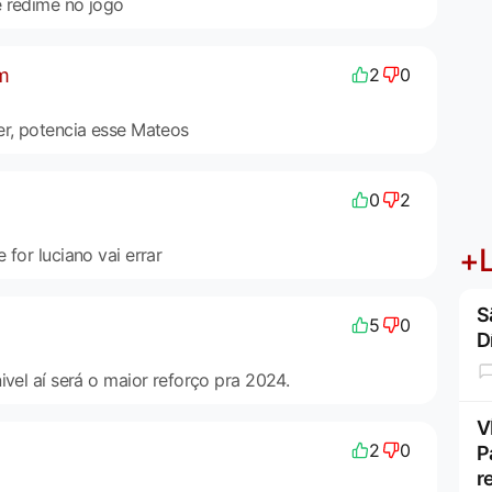
e redime no jogo
m
2
0
er, potencia esse Mateos
0
2
+L
 for luciano vai errar
S
5
0
D
ivel aí será o maior reforço pra 2024.
V
2
0
P
r