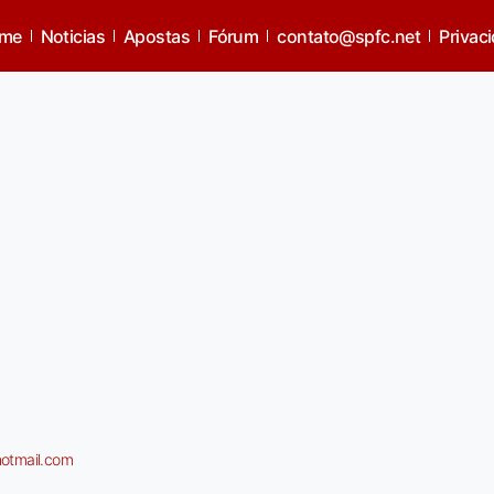
o
me
Noticias
Apostas
Fórum
contato@spfc.net
Privac
hotmail.com