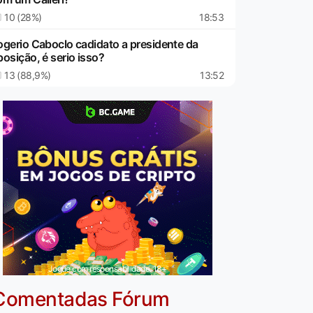
10 (28%)
18:53
ogerio Caboclo cadidato a presidente da
posição, é serio isso?
13 (88,9%)
13:52
Jogue com responsabilidade. 18+
Comentadas Fórum