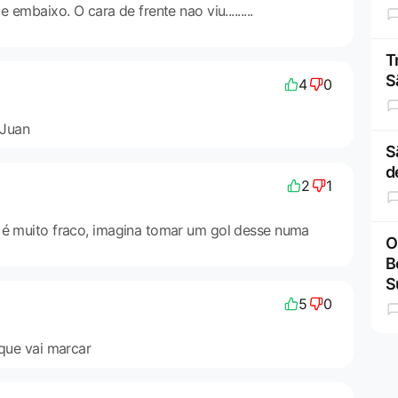
 embaixo. O cara de frente nao viu.........
T
S
4
0
 Juan
S
d
2
1
 é muito fraco, imagina tomar um gol desse numa
O
B
S
5
0
 que vai marcar