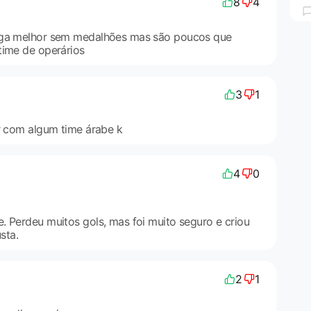
8
4
oga melhor sem medalhões mas são poucos que
time de operários
3
1
ar com algum time árabe k
4
0
. Perdeu muitos gols, mas foi muito seguro e criou
sta.
2
1