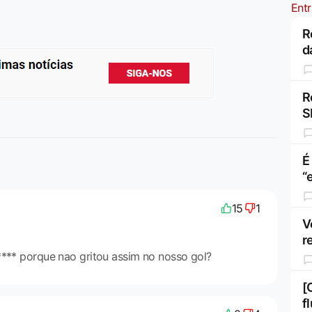
Entr
R
d
R
S
É
“
15
1
V
r
**** porque nao gritou assim no nosso gol?
[
f