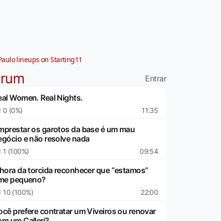
Paulo lineups on Starting11
órum
Entrar
eal Women. Real Nights.
0 (0%)
11:35
mprestar os garotos da base é um mau
egócio e não resolve nada
1 (100%)
09:54
 hora da torcida reconhecer que “estamos”
ime pequeno?
10 (100%)
22:00
ocê prefere contratar um Viveiros ou renovar
om um Calleri?