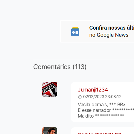
Comentários (113)
Jumanji1234
02/12/2023 23:08:12
Vacila demais, *** BR>
E esse narrador *********
Maldito *************