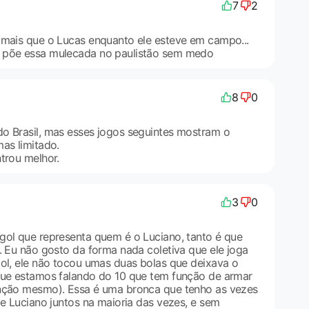
7
2
 mais que o Lucas enquanto ele esteve em campo...
 põe essa mulecada no paulistão sem medo
8
0
o Brasil, mas esses jogos seguintes mostram o
as limitado.
trou melhor.
3
0
gol que representa quem é o Luciano, tanto é que
. Eu não gosto da forma nada coletiva que ele joga
gol, ele não tocou umas duas bolas que deixava o
que estamos falando do 10 que tem função de armar
unção mesmo). Essa é uma bronca que tenho as vezes
 e Luciano juntos na maioria das vezes, e sem