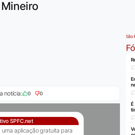
 Mineiro
São 
F
R
E
n
a notícia:
0
0
É
t
ativo SPFC.net
V
 uma aplicação gratuita para
c