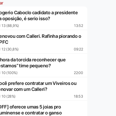
ar
ogerio Caboclo cadidato a presidente
a oposição, é serio isso?
13 (88,9%)
13:52
enovou com Calleri. Rafinha piorando o
PFC
12 (30,8%)
09:22
 hora da torcida reconhecer que
estamos” time pequeno?
10 (100%)
22:00
ocê prefere contratar um Viveiros ou
enovar com um Calleri?
10 (28%)
18:53
OFF] oferece umas 5 joias pro
luminense e contratar o ganso