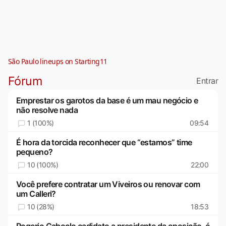
São Paulo lineups on Starting11
Fórum
Entrar
Emprestar os garotos da base é um mau negócio e
não resolve nada
1 (100%)
09:54
É hora da torcida reconhecer que “estamos” time
pequeno?
10 (100%)
22:00
Você prefere contratar um Viveiros ou renovar com
um Calleri?
10 (28%)
18:53
Rogerio Caboclo cadidato a presidente da oposição, é