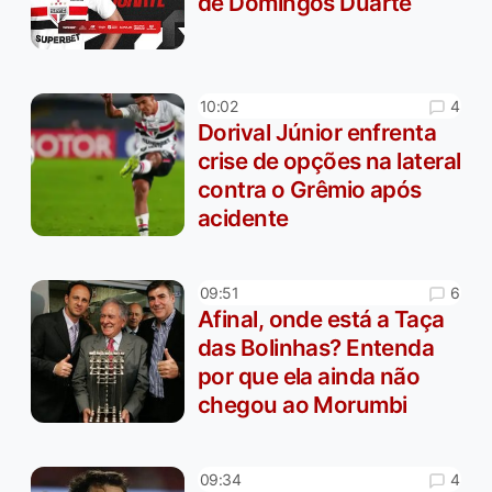
de Domingos Duarte
4
10:02
Dorival Júnior enfrenta
crise de opções na lateral
contra o Grêmio após
acidente
6
09:51
Afinal, onde está a Taça
das Bolinhas? Entenda
por que ela ainda não
chegou ao Morumbi
4
09:34