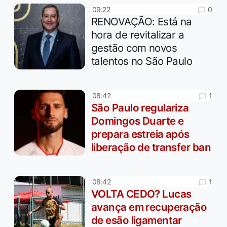
0
09:22
RENOVAÇÃO: Está na
hora de revitalizar a
gestão com novos
talentos no São Paulo
1
08:42
São Paulo regulariza
Domingos Duarte e
prepara estreia após
liberação de transfer ban
1
08:42
VOLTA CEDO? Lucas
avança em recuperação
de esão ligamentar