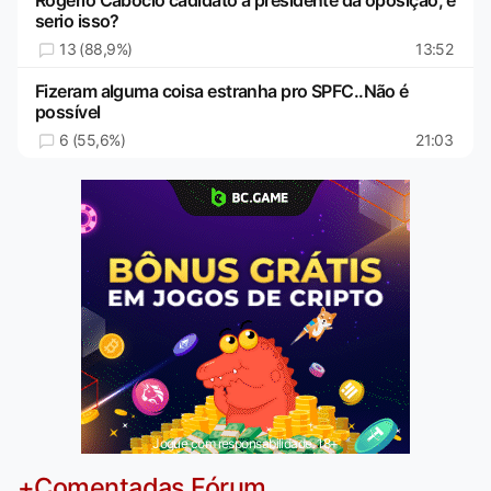
serio isso?
13 (88,9%)
13:52
Fizeram alguma coisa estranha pro SPFC..Não é
possível
6 (55,6%)
21:03
Jogue com responsabilidade. 18+
+Comentadas Fórum