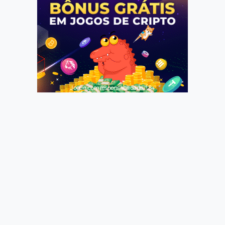
Jogue com responsabilidade. 18+