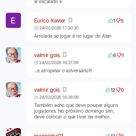
ai escalado k
Eurico Xavier
1
5
24/02/2026 17:30:20
Arrolada se jogar é no lugar do Alan
valmir gois
6
1
24/02/2026 16:27:09
...e atropelar o adversário!!!
valmir gois
12
0
24/02/2026 16:26:06
Também acho que deve poupar alguns
jogadores. No próximo domingo sim,
deve colocar o que tiver de melhor.
marininha01
12
0