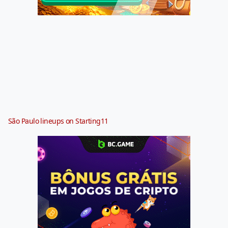
São Paulo lineups on Starting11