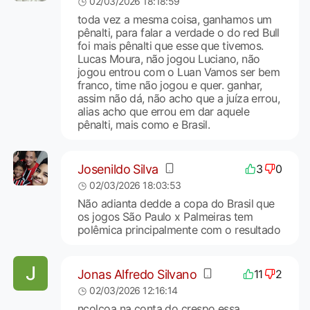
02/03/2026 18:18:59
toda vez a mesma coisa, ganhamos um
pênalti, para falar a verdade o do red Bull
foi mais pênalti que esse que tivemos.
Lucas Moura, não jogou Luciano, não
jogou entrou com o Luan Vamos ser bem
franco, time não jogou e quer. ganhar,
assim não dá, não acho que a juíza errou,
alias acho que errou em dar aquele
pênalti, mais como e Brasil.
Josenildo Silva
3
0
02/03/2026 18:03:53
Não adianta dedde a copa do Brasil que
os jogos São Paulo x Palmeiras tem
polêmica principalmente com o resultado
Jonas Alfredo Silvano
11
2
02/03/2026 12:16:14
ncolcoa na conta do crespo essa