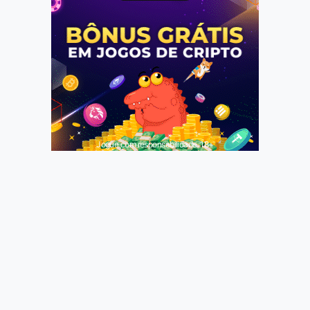
Jogue com responsabilidade. 18+