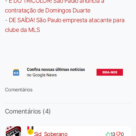
-
É DO TRICOLOR! São Paulo anuncia a
contratação de Domingos Duarte
-
DE SAÍDA! São Paulo empresta atacante para
clube da MLS
Comentários
Comentários (4)
Sid_Soberano
13
0