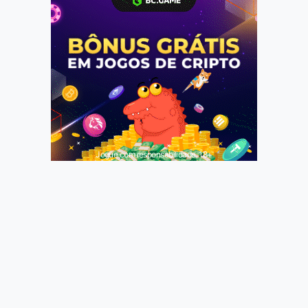
Jogue com responsabilidade. 18+