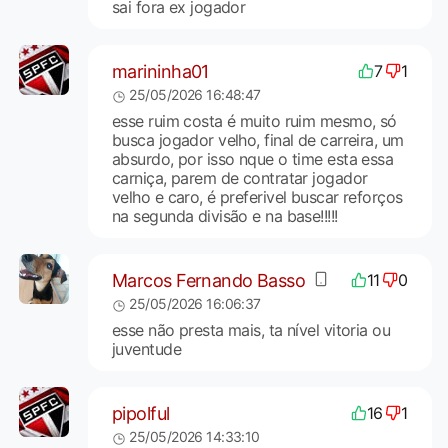
sai fora ex jogador
marininha01
7
1
25/05/2026 16:48:47
esse ruim costa é muito ruim mesmo, só
busca jogador velho, final de carreira, um
absurdo, por isso nque o time esta essa
carniça, parem de contratar jogador
velho e caro, é preferivel buscar reforços
na segunda divisão e na base!!!!!
Marcos Fernando Basso
11
0
25/05/2026 16:06:37
esse não presta mais, ta nível vitoria ou
juventude
pipolful
16
1
25/05/2026 14:33:10