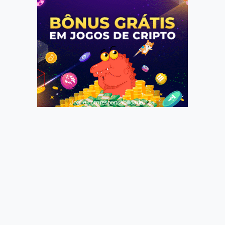
Jogue com responsabilidade. 18+