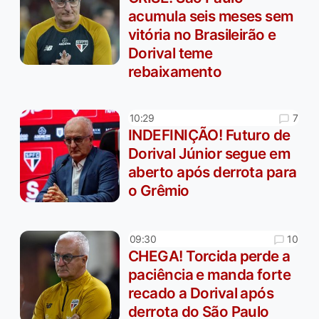
acumula seis meses sem
vitória no Brasileirão e
Dorival teme
rebaixamento
7
10:29
INDEFINIÇÃO! Futuro de
Dorival Júnior segue em
aberto após derrota para
o Grêmio
10
09:30
CHEGA! Torcida perde a
paciência e manda forte
recado a Dorival após
derrota do São Paulo