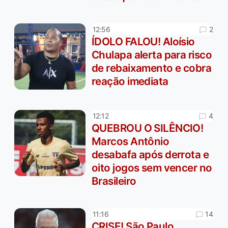
2
12:56
ÍDOLO FALOU! Aloísio
Chulapa alerta para risco
de rebaixamento e cobra
reação imediata
4
12:12
QUEBROU O SILÊNCIO!
Marcos Antônio
desabafa após derrota e
oito jogos sem vencer no
Brasileiro
14
11:16
CRISE! São Paulo