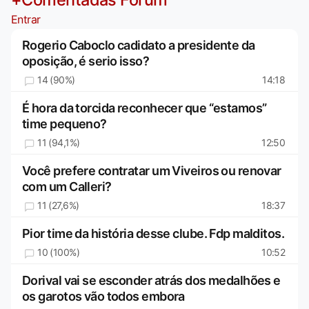
Entrar
Rogerio Caboclo cadidato a presidente da
oposição, é serio isso?
14 (90%)
14:18
É hora da torcida reconhecer que “estamos”
time pequeno?
11 (94,1%)
12:50
Você prefere contratar um Viveiros ou renovar
com um Calleri?
11 (27,6%)
18:37
Pior time da história desse clube. Fdp malditos.
10 (100%)
10:52
Dorival vai se esconder atrás dos medalhões e
os garotos vão todos embora