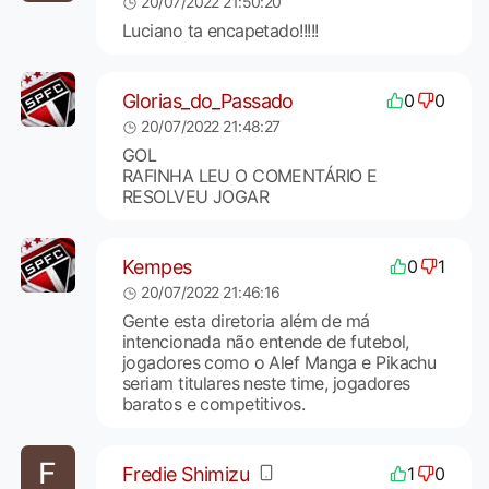
20/07/2022 21:50:20
Luciano ta encapetado!!!!!
Glorias_do_Passado
0
0
20/07/2022 21:48:27
GOL
RAFINHA LEU O COMENTÁRIO E
RESOLVEU JOGAR
Kempes
0
1
20/07/2022 21:46:16
Gente esta diretoria além de má
intencionada não entende de futebol,
jogadores como o Alef Manga e Pikachu
seriam titulares neste time, jogadores
baratos e competitivos.
Fredie Shimizu
1
0