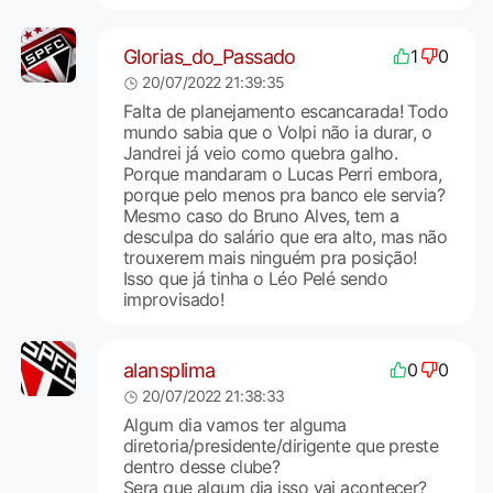
Glorias_do_Passado
1
0
20/07/2022 21:39:35
Falta de planejamento escancarada! Todo
mundo sabia que o Volpi não ia durar, o
Jandrei já veio como quebra galho.
Porque mandaram o Lucas Perri embora,
porque pelo menos pra banco ele servia?
Mesmo caso do Bruno Alves, tem a
desculpa do salário que era alto, mas não
trouxerem mais ninguém pra posição!
Isso que já tinha o Léo Pelé sendo
improvisado!
alansplima
0
0
20/07/2022 21:38:33
Algum dia vamos ter alguma
diretoria/presidente/dirigente que preste
dentro desse clube?
Sera que algum dia isso vai acontecer?