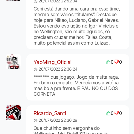
20/07/2022 22:52:04
Ceni está dando uma cara pra esse time,
mesmo sem vários “titulares”. Destaque
hoje para Nikao, Luciano, Gabriel Neves.
Estou vendo evolução no Igor Vinicius e
no Wellington, são muito agudos, só
precisam cruzar melhor. Talles Costa,
muito potencial assim como Luizao.
YaoMing_Oficial
0
0
20/07/2022 22:38:24
******* que jogaço. Jogo de muita raça.
Foi bom o empate. Merecíamos a vitória
mas bola pra frente. E PAU NO CU DOS
CORNETA
Ricardo_Santi
0
0
20/07/2022 22:36:29
Que chutinho sem vergonha do
Wellington. Mel Dels!! SP teve muita