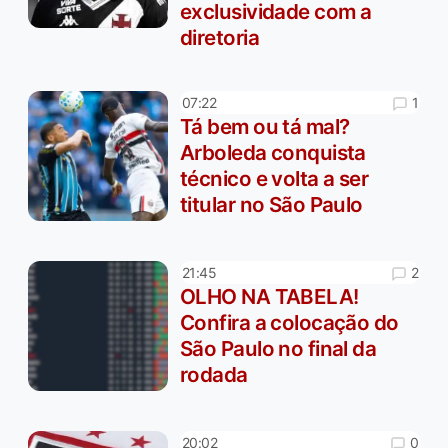
exclusividade com a
diretoria
1
07:22
Tá bem ou tá mal?
Arboleda conquista
técnico e volta a ser
titular no São Paulo
2
21:45
OLHO NA TABELA!
Confira a colocação do
São Paulo no final da
rodada
0
20:02