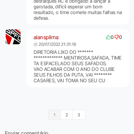
desfalques RC é obrigado a lançar a
garotada, difícil esperar um bom
resultado, o time comete muitas falhas na
defesa.
alansplima
0
0
20/07/2022 21:31:16
DIRETORIA LIXO DO *******
************* MENTIROSA,SAFADA, TIME
TA ESFACELADO SEUS SAFADOS.
VAO ACABAR COM O ANO DO CLUBE
SEUS FILHOS DA PUTA, VAI ********
CASARES, VAI TOMA NO SEU CU
1
2
3
Enviar comentário