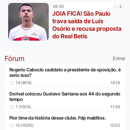
2
08:39
JOIA FICA! São Paulo
trava saída de Luís
Osório e recusa proposta
do Real Betis
Fórum
Entrar
Rogerio Caboclo cadidato a presidente da oposição, é
serio isso?
14 (90%)
14:18
Dorival colocou Gustavo Santana aos 44 do segundo
tempo
1 (100%)
11:36
Pior time da história desse clube. Fdp malditos.
10 (100%)
10:52