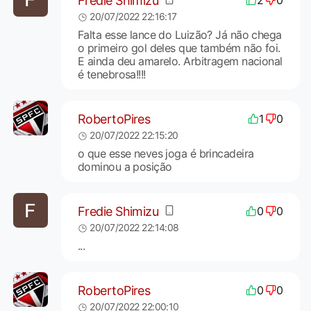
Fredie Shimizu
2
0
20/07/2022 22:16:17
Falta esse lance do Luizão? Já não chega
o primeiro gol deles que também não foi.
E ainda deu amarelo. Arbitragem nacional
é tenebrosa!!!!
RobertoPires
1
0
20/07/2022 22:15:20
o que esse neves joga é brincadeira
dominou a posição
Fredie Shimizu
0
0
20/07/2022 22:14:08
...
RobertoPires
0
0
20/07/2022 22:00:10