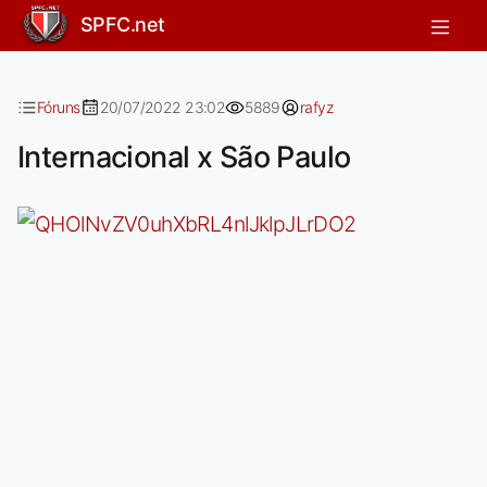
Internacional x São Paulo
SPFC.net
Fóruns
20/07/2022 23:02
5889
rafyz
Internacional x São Paulo