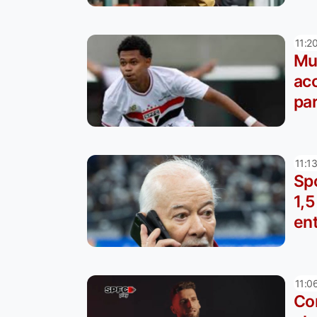
11:2
Mu
ac
pa
11:1
Spo
1,
en
11:0
Co