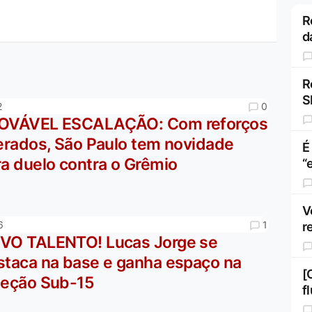
R
d
R
S
0
2
OVÁVEL ESCALAÇÃO: Com reforços
berados, São Paulo tem novidade
É
ra duelo contra o Grêmio
“
V
1
6
r
VO TALENTO! Lucas Jorge se
staca na base e ganha espaço na
[
leção Sub-15
f