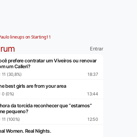
Paulo lineups on Starting11
órum
Entrar
ocê prefere contratar um Viveiros ou renovar
om um Calleri?
11 (30,8%)
18:37
e best girls are from your area
0 (0%)
13:44
 hora da torcida reconhecer que “estamos”
ime pequeno?
11 (100%)
12:50
eal Women. Real Nights.