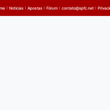
me
Noticias
Apostas
Fórum
contato@spfc.net
Privac