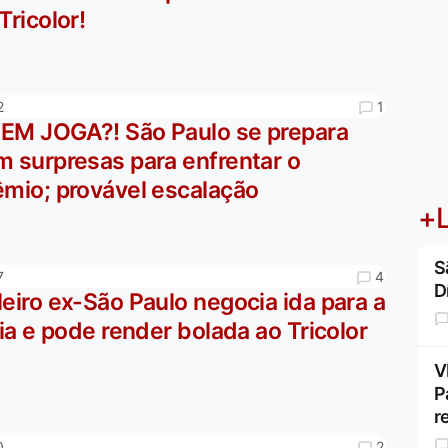
Tricolor!
1
2
EM JOGA?! São Paulo se prepara
m surpresas para enfrentar o
êmio; provável escalação
+L
S
4
7
D
eiro ex-São Paulo negocia ida para a
lia e pode render bolada ao Tricolor
V
P
r
2
0