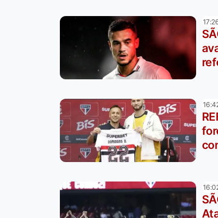
17:2
SÃ
ava
re
16:4
RE
for
co
16:0
SÃ
At