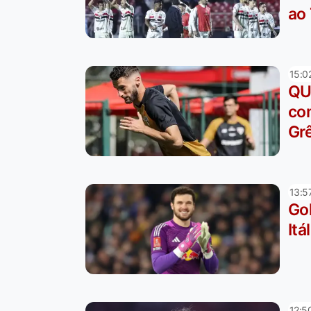
ao 
15:0
QU
co
Gr
13:5
Gol
Itá
12:5