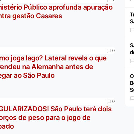
nistério Público aprofunda apuração
T
ntra gestão Casares
S
S
0
1
d
o joga Iago? Lateral revela o que
rendeu na Alemanha antes de
egar ao São Paulo
O
B
S
0
2
GULARIZADOS! São Paulo terá dois
orços de peso para o jogo de
bado