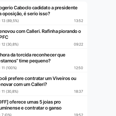
ogerio Caboclo cadidato a presidente
a oposição, é serio isso?
13 (89,5%)
13:52
enovou com Calleri. Rafinha piorando o
PFC
12 (30,8%)
09:22
 hora da torcida reconhecer que
estamos” time pequeno?
11 (100%)
12:50
ocê prefere contratar um Viveiros ou
enovar com um Calleri?
11 (30,8%)
18:37
OFF] oferece umas 5 joias pro
luminense e contratar o ganso
7 (0%)
19:52