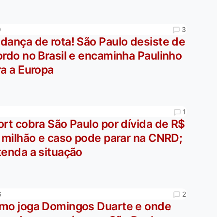
3
0
dança de rota! São Paulo desiste de
ordo no Brasil e encaminha Paulinho
ra a Europa
1
3
rt cobra São Paulo por dívida de R$
5 milhão e caso pode parar na CNRD;
tenda a situação
2
6
mo joga Domingos Duarte e onde