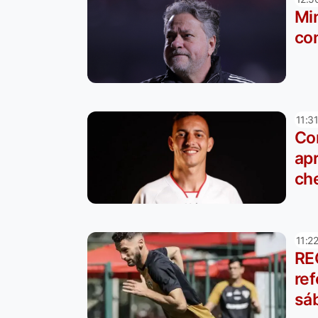
Mi
co
11:3
Com
ap
ch
11:2
RE
ref
sá