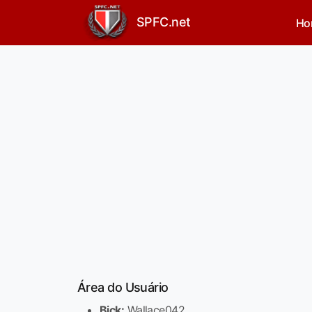
SPFC.net
Ho
Área do Usuário
Bick:
Wallace042