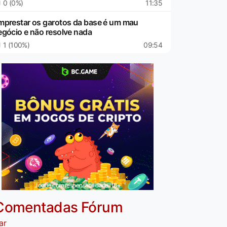
0 (0%)
11:35
mprestar os garotos da base é um mau
egócio e não resolve nada
1 (100%)
09:54
Jogue com responsabilidade. 18+
Comentadas Fórum
ar