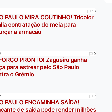
16
6
O PAULO MIRA COUTINHO! Tricolor
lia contratação do meia para
forçar a armação
0
2
FORÇO PRONTO! Zagueiro ganha
ça para estrear pelo São Paulo
ntra o Grêmio
7
2
O PAULO ENCAMINHA SAÍDA!
acante de saída pode render milhões