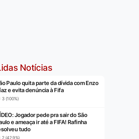
idas Notícias
ão Paulo quita parte da dívida com Enzo
íaz e evita denúncia à Fifa
3 (100%)
ÍDEO: Jogador pede pra sair do São
aulo e ameaça ir até a FIFA! Rafinha
esolveu tudo
2 (42,9%)