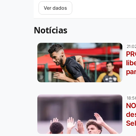
Notícias
21:0
PR
li
pa
18:5
NO
de
Se