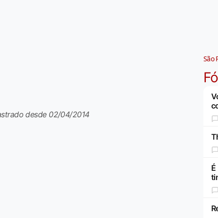
São 
F
V
c
astrado desde 02/04/2014
Th
É
t
R