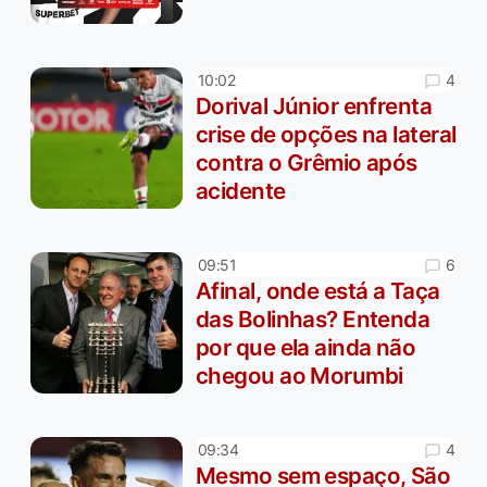
4
10:02
Dorival Júnior enfrenta
crise de opções na lateral
contra o Grêmio após
acidente
6
09:51
Afinal, onde está a Taça
das Bolinhas? Entenda
por que ela ainda não
chegou ao Morumbi
4
09:34
Mesmo sem espaço, São