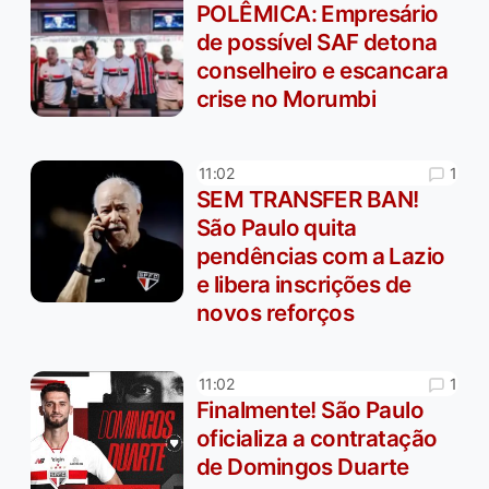
POLÊMICA: Empresário
de possível SAF detona
conselheiro e escancara
crise no Morumbi
1
11:02
SEM TRANSFER BAN!
São Paulo quita
pendências com a Lazio
e libera inscrições de
novos reforços
1
11:02
Finalmente! São Paulo
oficializa a contratação
de Domingos Duarte