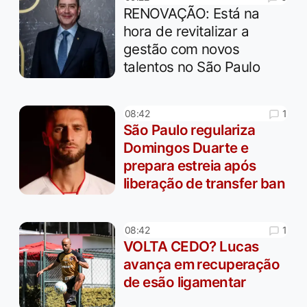
RENOVAÇÃO: Está na
hora de revitalizar a
gestão com novos
talentos no São Paulo
1
08:42
São Paulo regulariza
Domingos Duarte e
prepara estreia após
liberação de transfer ban
1
08:42
VOLTA CEDO? Lucas
avança em recuperação
de esão ligamentar