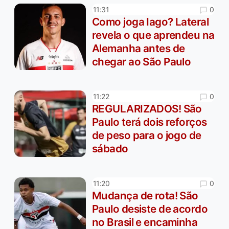
0
11:31
Como joga Iago? Lateral
revela o que aprendeu na
Alemanha antes de
chegar ao São Paulo
0
11:22
REGULARIZADOS! São
Paulo terá dois reforços
de peso para o jogo de
sábado
0
11:20
Mudança de rota! São
Paulo desiste de acordo
no Brasil e encaminha