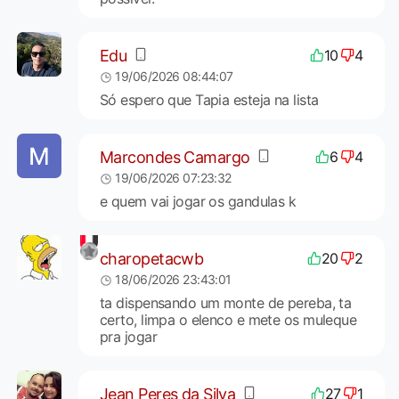
Edu
10
4
19/06/2026 08:44:07
Só espero que Tapia esteja na lista
Marcondes Camargo
6
4
19/06/2026 07:23:32
e quem vai jogar os gandulas k
charopetacwb
20
2
18/06/2026 23:43:01
ta dispensando um monte de pereba, ta
certo, limpa o elenco e mete os muleque
pra jogar
Jean Peres da Silva
27
1