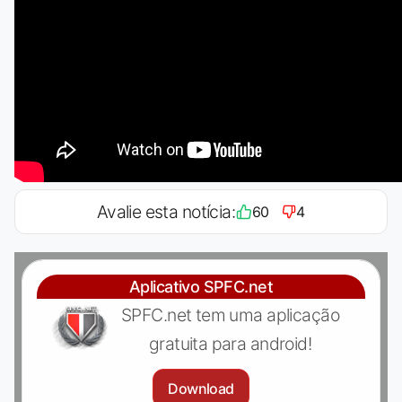
Avalie esta notícia:
60
4
Aplicativo SPFC.net
SPFC.net tem uma aplicação
gratuita para android!
Download