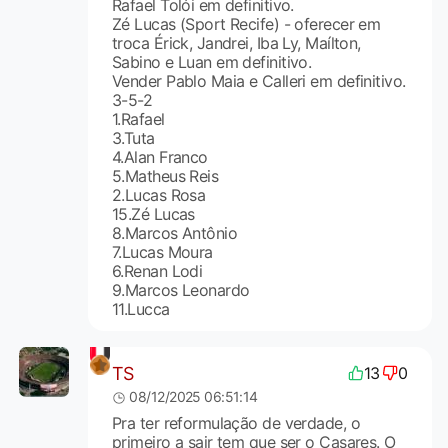
Rafael Tolói em definitivo.
Zé Lucas (Sport Recife) - oferecer em
troca Érick, Jandrei, Iba Ly, Maílton,
Sabino e Luan em definitivo.
Vender Pablo Maia e Calleri em definitivo.
3-5-2
1.Rafael
3.Tuta
4.Alan Franco
5.Matheus Reis
2.Lucas Rosa
15.Zé Lucas
8.Marcos Antônio
7.Lucas Moura
6.Renan Lodi
9.Marcos Leonardo
11.Lucca
TS
13
0
08/12/2025 06:51:14
Pra ter reformulação de verdade, o
primeiro a sair tem que ser o Casares. O