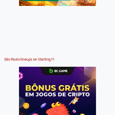
São Paulo lineups on Starting11