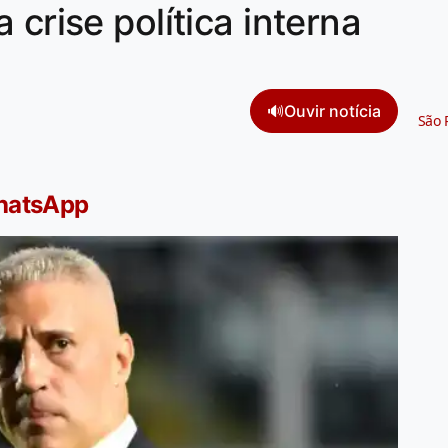
 crise política interna
🔊
Ouvir notícia
São 
WhatsApp