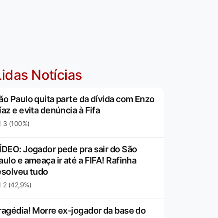
idas Notícias
ão Paulo quita parte da dívida com Enzo
íaz e evita denúncia à Fifa
3 (100%)
ÍDEO: Jogador pede pra sair do São
aulo e ameaça ir até a FIFA! Rafinha
esolveu tudo
2 (42,9%)
ragédia! Morre ex-jogador da base do