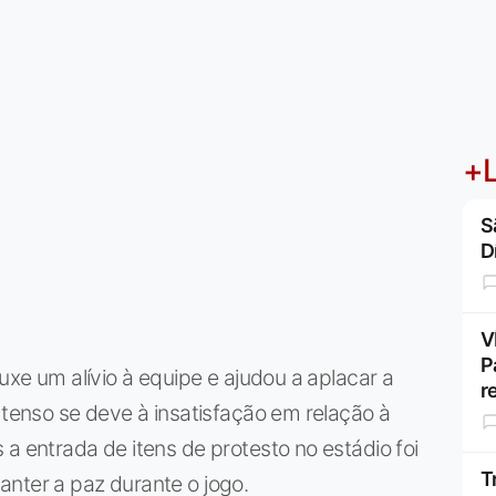
+L
S
D
V
P
ouxe um alívio à equipe e ajudou a aplacar a
r
 tenso se deve à insatisfação em relação à
a entrada de itens de protesto no estádio foi
T
nter a paz durante o jogo.