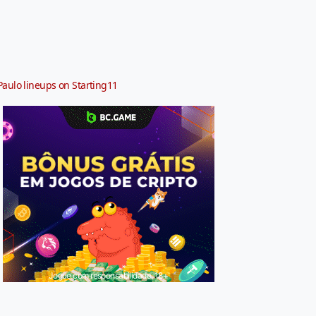
Paulo lineups on Starting11
Jogue com responsabilidade. 18+