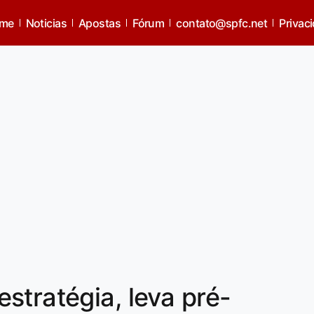
me
Noticias
Apostas
Fórum
contato@spfc.net
Privac
stratégia, leva pré-