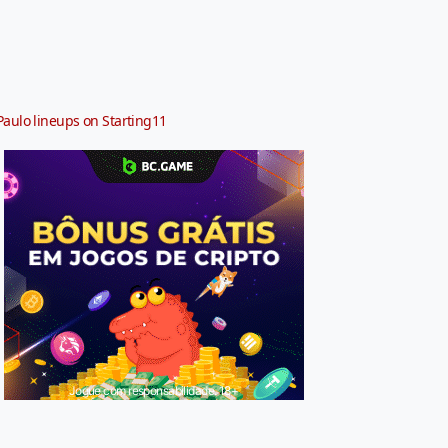
Paulo lineups on Starting11
Jogue com responsabilidade. 18+