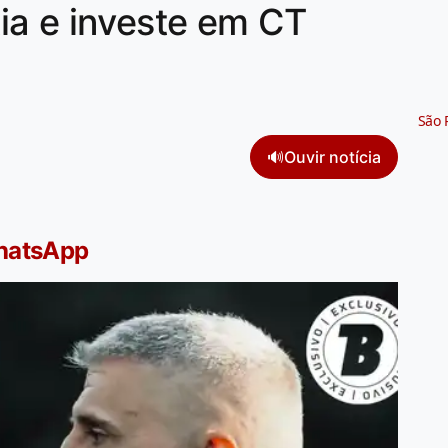
ia e investe em CT
São 
🔊
Ouvir notícia
WhatsApp