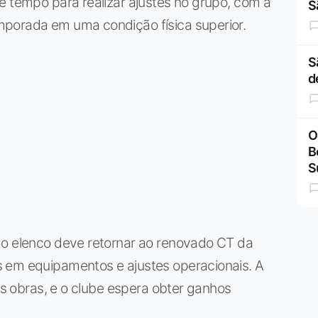
e tempo para realizar ajustes no grupo, com a
S
mporada em uma condição física superior.
S
d
O
B
S
 o elenco deve retornar ao renovado CT da
 em equipamentos e ajustes operacionais. A
 as obras, e o clube espera obter ganhos