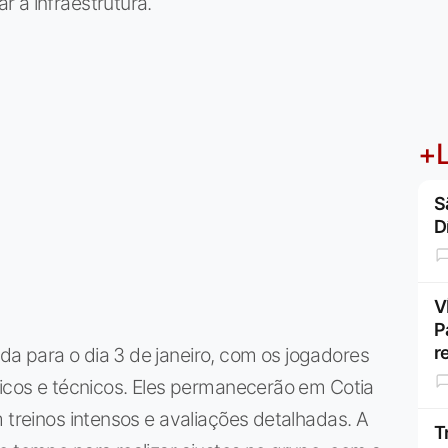
 a infraestrutura.
+L
S
D
V
P
r
a para o dia 3 de janeiro, com os jogadores
sicos e técnicos. Eles permanecerão em Cotia
 treinos intensos e avaliações detalhadas. A
T