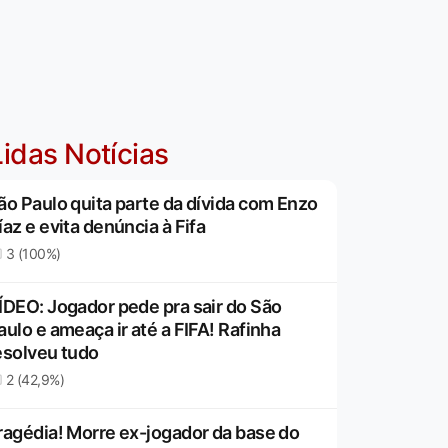
idas Notícias
ão Paulo quita parte da dívida com Enzo
íaz e evita denúncia à Fifa
3 (100%)
ÍDEO: Jogador pede pra sair do São
aulo e ameaça ir até a FIFA! Rafinha
esolveu tudo
2 (42,9%)
ragédia! Morre ex-jogador da base do