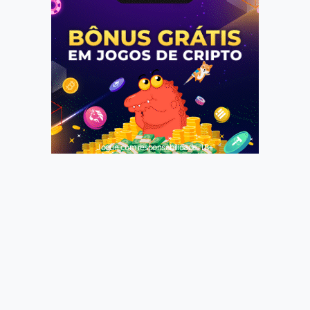
Jogue com responsabilidade. 18+