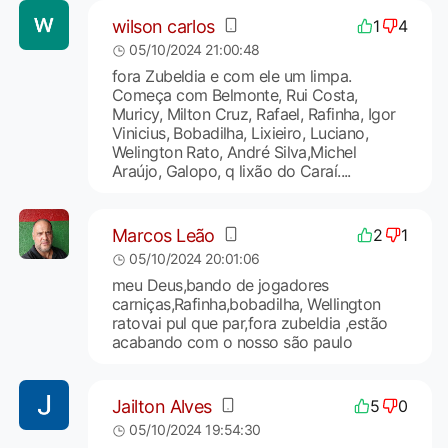
wilson carlos
1
4
05/10/2024 21:00:48
fora Zubeldia e com ele um limpa.
Começa com Belmonte, Rui Costa,
Muricy, Milton Cruz, Rafael, Rafinha, Igor
Vinicius, Bobadilha, Lixieiro, Luciano,
Welington Rato, André Silva,Michel
Araújo, Galopo, q lixão do Caraí....
Marcos Leão
2
1
05/10/2024 20:01:06
meu Deus,bando de jogadores
carniças,Rafinha,bobadilha, Wellington
ratovai pul que par,fora zubeldia ,estão
acabando com o nosso são paulo
Jailton Alves
5
0
05/10/2024 19:54:30