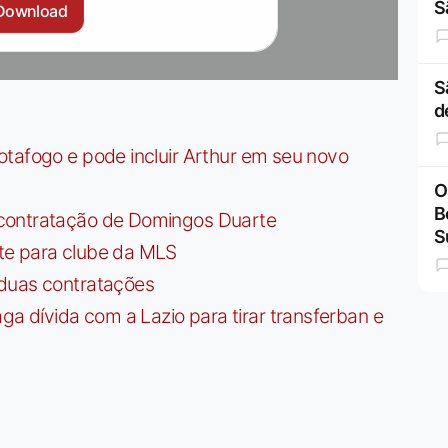
S
Download
S
d
tafogo e pode incluir Arthur em seu novo
O
B
contratação de Domingos Duarte
S
te para clube da MLS
 duas contratações
dívida com a Lazio para tirar transferban e