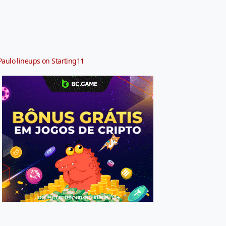
Paulo lineups on Starting11
Jogue com responsabilidade. 18+