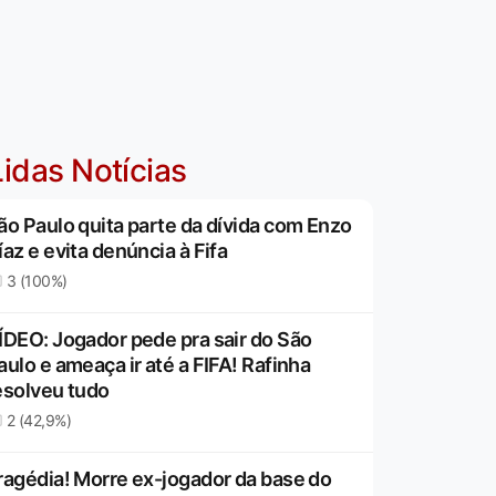
idas Notícias
ão Paulo quita parte da dívida com Enzo
íaz e evita denúncia à Fifa
3 (100%)
ÍDEO: Jogador pede pra sair do São
aulo e ameaça ir até a FIFA! Rafinha
esolveu tudo
2 (42,9%)
ragédia! Morre ex-jogador da base do