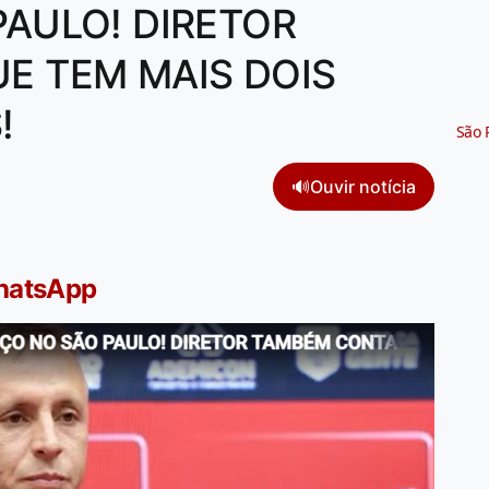
AULO! DIRETOR
E TEM MAIS DOIS
!
São 
🔊
Ouvir notícia
WhatsApp