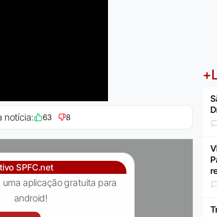
+L
S
D
 notícia:
63
8
V
P
ativo SPFC.net
r
 uma aplicação gratuita para
android!
T