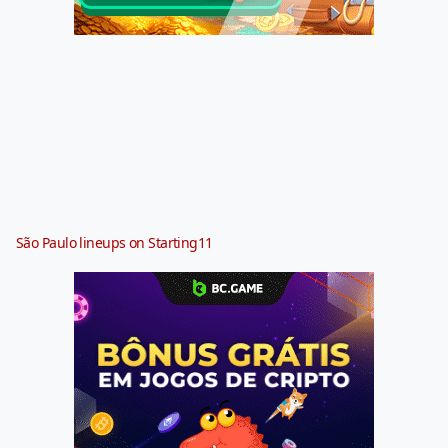
São Paulo lineups on Starting11