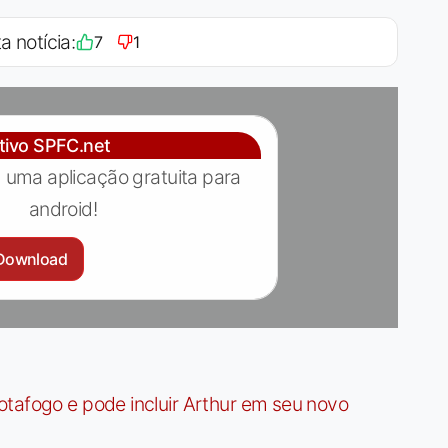
a notícia:
7
1
ativo SPFC.net
 uma aplicação gratuita para
android!
Download
tafogo e pode incluir Arthur em seu novo