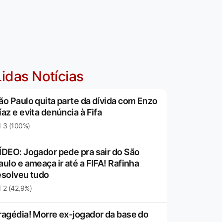
idas Notícias
ão Paulo quita parte da dívida com Enzo
íaz e evita denúncia à Fifa
3 (100%)
ÍDEO: Jogador pede pra sair do São
aulo e ameaça ir até a FIFA! Rafinha
esolveu tudo
2 (42,9%)
ragédia! Morre ex-jogador da base do