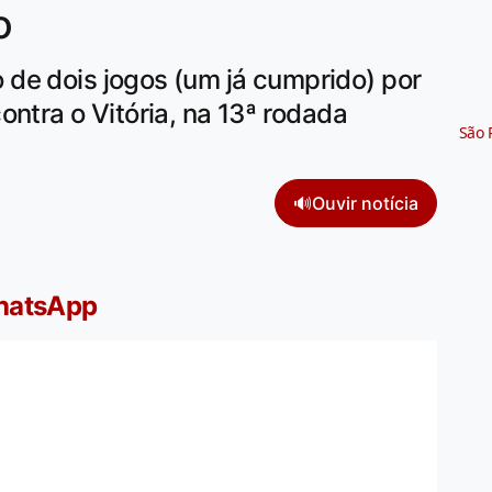
o
de dois jogos (um já cumprido) por
ontra o Vitória, na 13ª rodada
São 
🔊
Ouvir notícia
WhatsApp