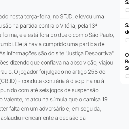
S
gado nesta terça-feira, no STJD, e levou uma
são na partida contra o Vitória, pela 13ª
S
d
forma, ele está fora do duelo com o São Paulo,
orumbi. Ele já havia cumprido uma partida de
s informações são do site "Justiça Desportiva".
O
B
ões dizendo que confiava na absolvição, viajou
S
ulo. O jogador foi julgado no artigo 258 do
(CBJD) - conduta contrária à disciplina ou à
er punido com até seis jogos de suspensão.
o Valente, relatou na súmula que o camisa 19
ter falta em um adversário e, em seguida,
aplaudiu ironicamente a decisão da