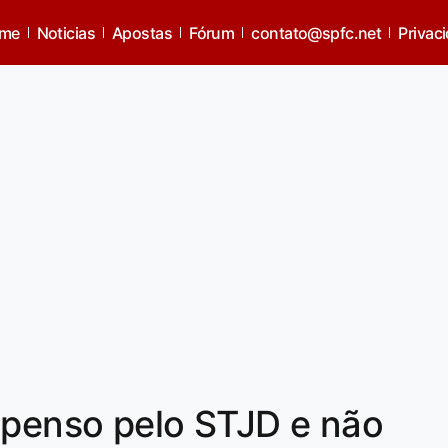
me
Noticias
Apostas
Fórum
contato@spfc.net
Privac
spenso pelo STJD e não