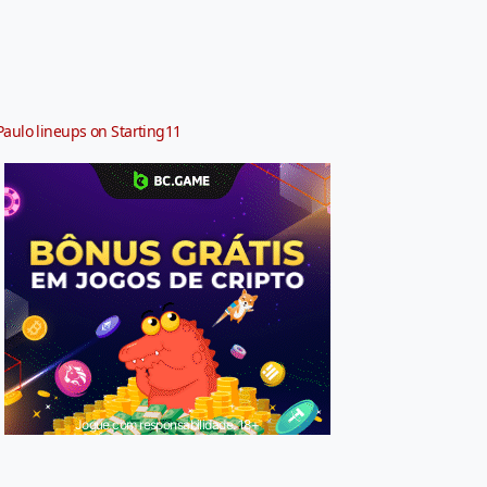
Paulo lineups on Starting11
Jogue com responsabilidade. 18+