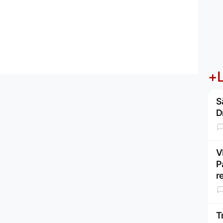
+L
S
D
V
P
r
T