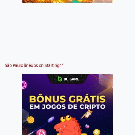
São Paulo lineups on Starting11