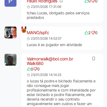
Paulo Rodrigues
0
0
23/01/2026 17:31:06
tchau Lucas, obrigado pelos serviços
prestados
MANO/spfc
2
0
23/01/2026 14:52:07
Lucas é ex jogador em atividade
Valmorwalk@bol.com.br
Walk680
0
0
23/01/2026 14:14:23
o lucas tá podre e bichado fisicamente e
não consegue mais jogar
profissionalmente e com intensidade por
estar bichado e podre fisicamente, ele
deveria recendir o seu contrato
amigavelmente sem custos e fazer um