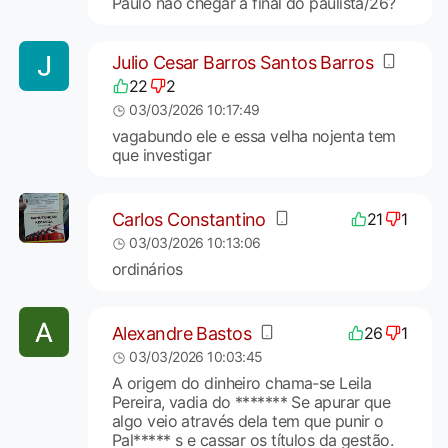
Paulo não chegar a final do paulista/26?
Julio Cesar Barros Santos Barros
22
2
03/03/2026 10:17:49
vagabundo ele e essa velha nojenta tem
que investigar
Carlos Constantino
21
1
03/03/2026 10:13:06
ordinários
Alexandre Bastos
26
1
03/03/2026 10:03:45
A origem do dinheiro chama-se Leila
Pereira, vadia do ******* Se apurar que
algo veio através dela tem que punir o
Pal***** s e cassar os títulos da gestão.