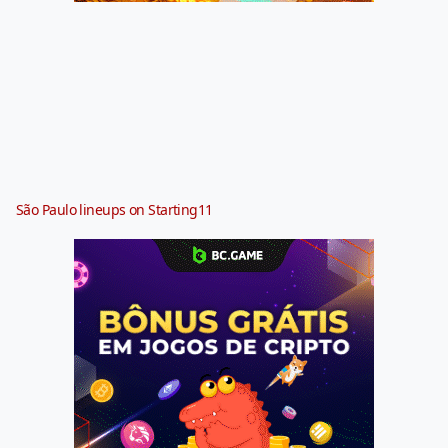
São Paulo lineups on Starting11