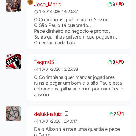
Jose_Mario
9
0
16/01/2026 14:20:37
O Corinthians quer muito o Alisson..
O São Paulo tá quebrado...
Pede dinheiro no negócio e pronto.
Se as galinhas quiserem que paguem...
Ou então nada feito!
Tegm05
8
0
16/01/2026 13:25:38
O Corinthians quer mandar jogadores
ruins e pegar um bom e o são Paulo está
entrando na pilha aí n ruim por ruim fica o
alisson
delukka luiz
7
1
16/01/2026 12:40:17
Da o Alisson e mais uma quantia e pede
o Garro