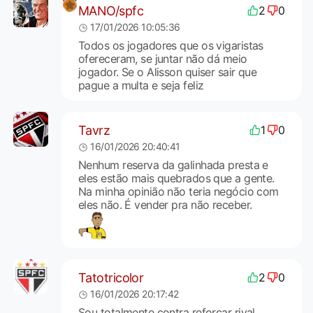
MANO/spfc
2
0
17/01/2026 10:05:36
Todos os jogadores que os vigaristas
ofereceram, se juntar não dá meio
jogador. Se o Alisson quiser sair que
pague a multa e seja feliz
Tavrz
1
0
16/01/2026 20:40:41
Nenhum reserva da galinhada presta e
eles estão mais quebrados que a gente.
Na minha opinião não teria negócio com
eles não. É vender pra não receber.
Tatotricolor
2
0
16/01/2026 20:17:42
Sou totalmente contra reforçar rival