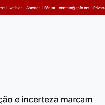
me
Noticias
Apostas
Fórum
contato@spfc.net
Privac
ição e incerteza marcam