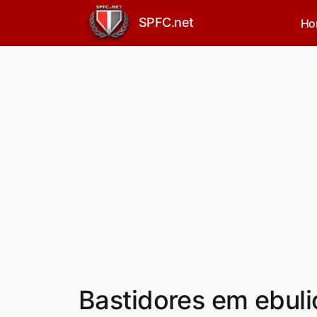
SPFC.net
Ho
Bastidores em ebul