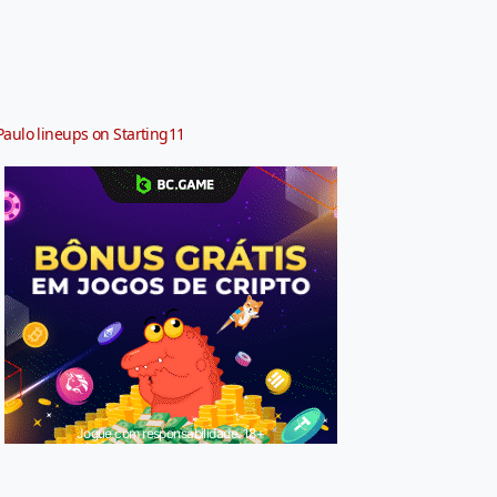
Paulo lineups on Starting11
Jogue com responsabilidade. 18+