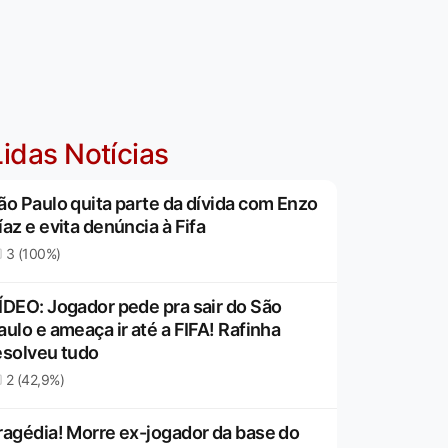
idas Notícias
ão Paulo quita parte da dívida com Enzo
íaz e evita denúncia à Fifa
3 (100%)
ÍDEO: Jogador pede pra sair do São
aulo e ameaça ir até a FIFA! Rafinha
esolveu tudo
2 (42,9%)
ragédia! Morre ex-jogador da base do