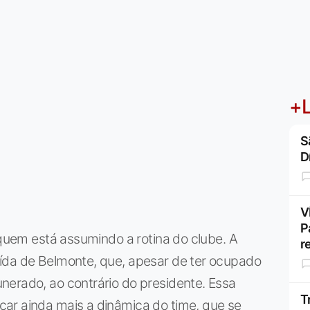
+L
S
D
V
P
 quem está assumindo a rotina do clube. A
r
ída de Belmonte, que, apesar de ter ocupado
nerado, ao contrário do presidente. Essa
T
ar ainda mais a dinâmica do time, que se