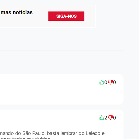
0
0
2
0
mando do São Paulo, basta lembrar do Leleco e
 para todos envolvidos.