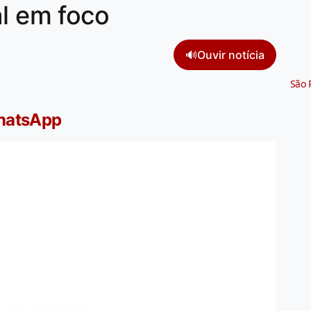
al em foco
🔊
Ouvir notícia
São 
WhatsApp