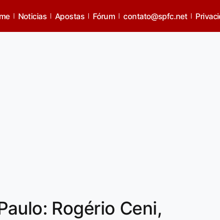
me
Noticias
Apostas
Fórum
contato@spfc.net
Privac
aulo: Rogério Ceni,