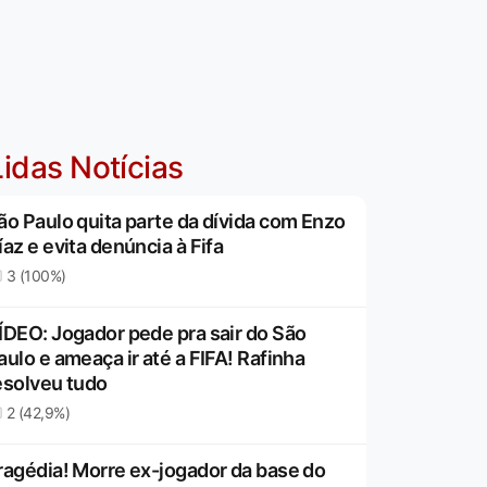
idas Notícias
ão Paulo quita parte da dívida com Enzo
íaz e evita denúncia à Fifa
3 (100%)
ÍDEO: Jogador pede pra sair do São
aulo e ameaça ir até a FIFA! Rafinha
esolveu tudo
2 (42,9%)
ragédia! Morre ex-jogador da base do