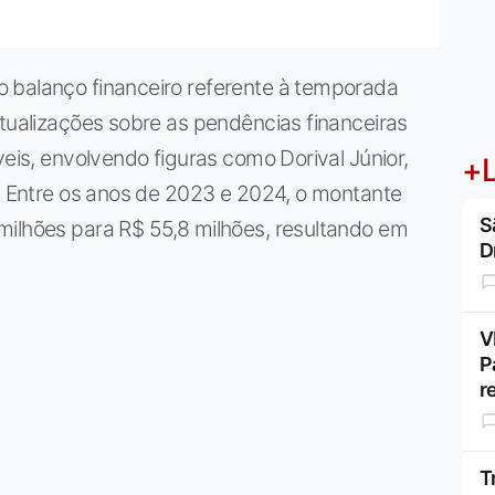
 balanço financeiro referente à temporada
atualizações sobre as pendências financeiras
veis, envolvendo figuras como Dorival Júnior,
+L
n. Entre os anos de 2023 e 2024, o montante
S
milhões para R$ 55,8 milhões, resultando em
D
V
P
r
T