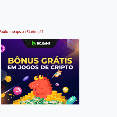
Paulo lineups on Starting11
Jogue com responsabilidade. 18+