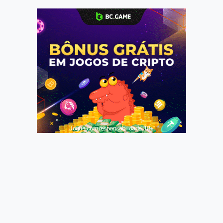
Jogue com responsabilidade. 18+