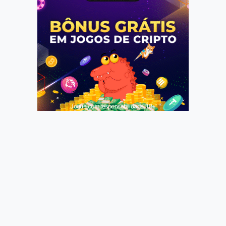
Jogue com responsabilidade. 18+