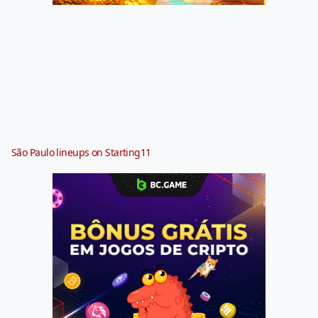
São Paulo lineups on Starting11