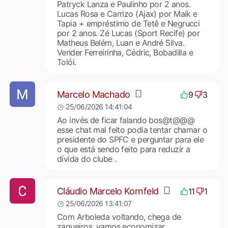
Patryck Lanza e Paulinho por 2 anos.
Lucas Rosa e Carrizo (Ajax) por Maik e
Tapia + empréstimo de Tetê e Negrucci
por 2 anos. Zé Lucas (Sport Recife) por
Matheus Belém, Luan e André Silva.
Vender Ferreirinha, Cédric, Bobadilla e
Tolói.
Marcelo Machado
9
3
25/06/2026 14:41:04
Ao invés de ficar falando bos@t@@@
esse chat mal feito podia tentar chamar o
presidente do SPFC e perguntar para ele
o que está sendo feito para reduzir a
dívida do clube .
Cláudio Marcelo Kornfeld
11
1
25/06/2026 13:41:07
Com Arboleda voltando, chega de
zagueiros. vamos economizar.