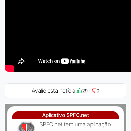
Avalie esta notícia:
29
0
Aplicativo SPFC.net
SPFC.net tem uma aplicação