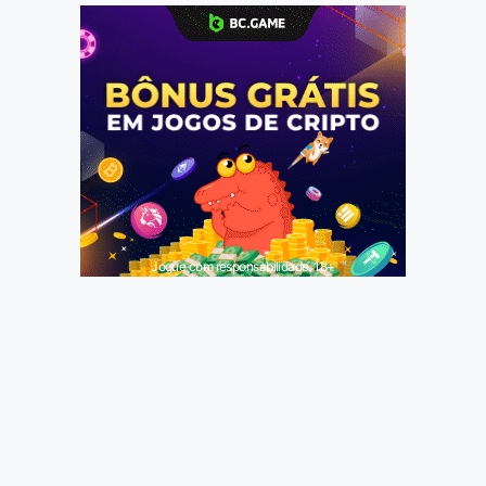
Jogue com responsabilidade. 18+