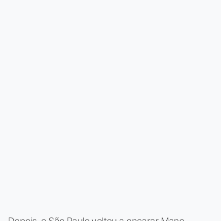
Depois, o São Paulo voltou a encarar Mano