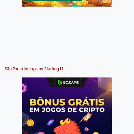
São Paulo lineups on Starting11