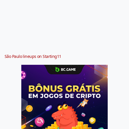
São Paulo lineups on Starting11