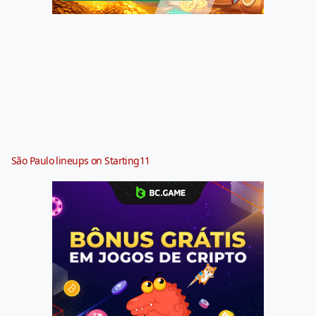
São Paulo lineups on Starting11