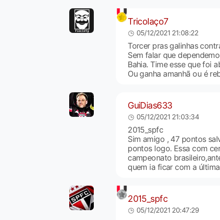
Tricolaço7
05/12/2021 21:08:22
Torcer pras galinhas cont
Sem falar que dependemos
Bahia. Time esse que foi 
Ou ganha amanhã ou é reba
GuiDias633
05/12/2021 21:03:34
2015_spfc
Sim amigo , 47 pontos salv
pontos logo. Essa com cer
campeonato brasileiro,ant
quem ia ficar com a última
2015_spfc
05/12/2021 20:47:29