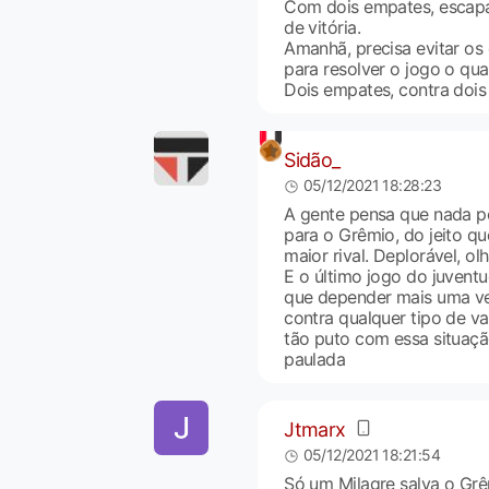
Com dois empates, escap
de vitória.
Amanhã, precisa evitar os
para resolver o jogo o qua
Dois empates, contra dois 
Sidão_
05/12/2021 18:28:23
A gente pensa que nada po
para o Grêmio, do jeito qu
maior rival. Deplorável, o
E o último jogo do juventu
que depender mais uma vez
contra qualquer tipo de va
tão puto com essa situaçã
paulada
Jtmarx
05/12/2021 18:21:54
Só um Milagre salva o Grê