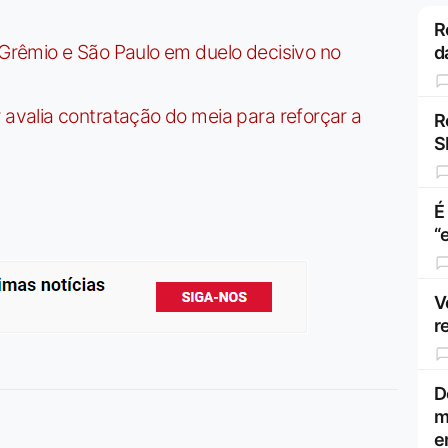
R
rêmio e São Paulo em duelo decisivo no
d
valia contratação do meia para reforçar a
R
S
É
“
V
r
D
m
e