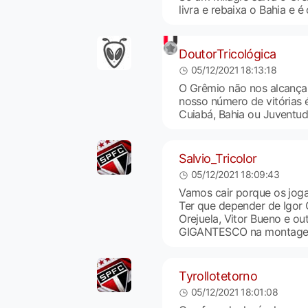
livra e rebaixa o Bahia e 
DoutorTricológica
05/12/2021 18:13:18
O Grêmio não nos alcança
nosso número de vitórias 
Cuiabá, Bahia ou Juventu
Salvio_Tricolor
05/12/2021 18:09:43
Vamos cair porque os joga
Ter que depender de Igor G
Orejuela, Vitor Bueno e o
GIGANTESCO na montagem 
Tyrollotetorno
05/12/2021 18:01:08