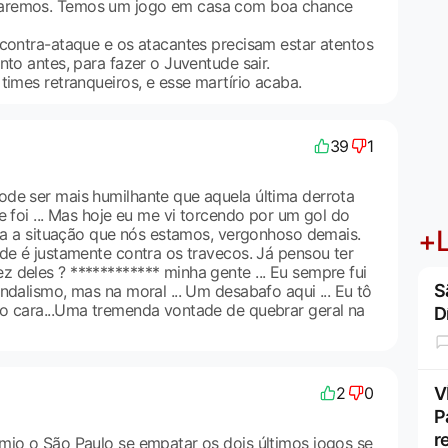
aremos. Temos um jogo em casa com boa chance
 contra-ataque e os atacantes precisam estar atentos
nto antes, para fazer o Juventude sair.
times retranqueiros, e esse martírio acaba.
39
1
de ser mais humilhante que aquela última derrota
e foi ... Mas hoje eu me vi torcendo por um gol do
lha a situação que nós estamos, vergonhoso demais.
+L
de é justamente contra os travecos. Já pensou ter
 deles ? ************ minha gente ... Eu sempre fui
S
ndalismo, mas na moral ... Um desabafo aqui ... Eu tô
o cara...Uma tremenda vontade de quebrar geral na
D
2
0
V
P
r
mio o São Paulo se empatar os dois últimos jogos se