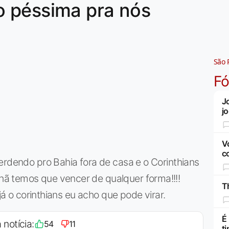
 péssima pra nós
São 
F
J
j
V
c
erdendo pro Bahia fora de casa e o Corinthians
ã temos que vencer de qualquer forma!!!!
Th
,já o corinthians eu acho que pode virar.
É
 notícia:
54
11
t