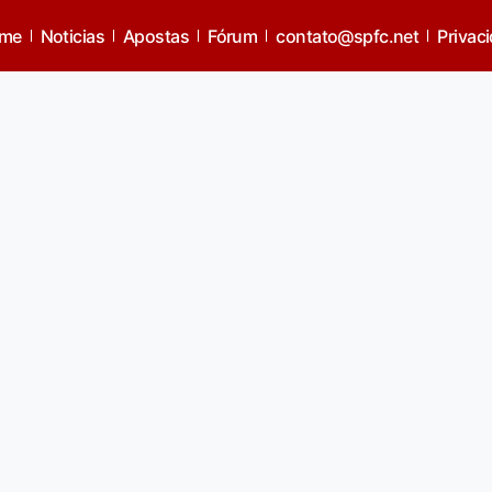
ma pra nós
me
Noticias
Apostas
Fórum
contato@spfc.net
Privac