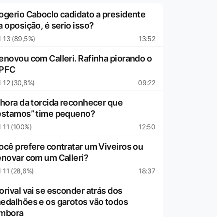
ogerio Caboclo cadidato a presidente
a oposição, é serio isso?
13 (89,5%)
13:52
enovou com Calleri. Rafinha piorando o
PFC
12 (30,8%)
09:22
 hora da torcida reconhecer que
estamos” time pequeno?
11 (100%)
12:50
ocê prefere contratar um Viveiros ou
enovar com um Calleri?
11 (28,6%)
18:37
orival vai se esconder atrás dos
edalhões e os garotos vão todos
mbora