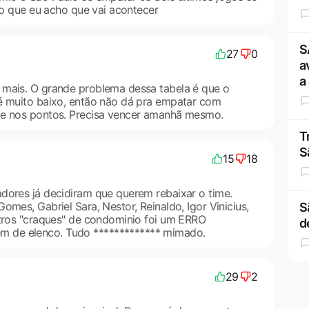
é o que eu acho que vai acontecer
S
27
0
a
a
 mais. O grande problema dessa tabela é que o
é muito baixo, então não dá pra empatar com
de nos pontos. Precisa vencer amanhã mesmo.
T
S
15
18
dores já decidiram que querem rebaixar o time.
omes, Gabriel Sara, Nestor, Reinaldo, Igor Vinicius,
S
utros "craques" de condominio foi um ERRO
d
de elenco. Tudo ************* mimado.
29
2