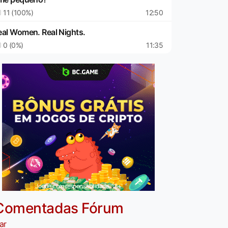
11 (100%)
12:50
eal Women. Real Nights.
0 (0%)
11:35
Jogue com responsabilidade. 18+
Comentadas Fórum
ar