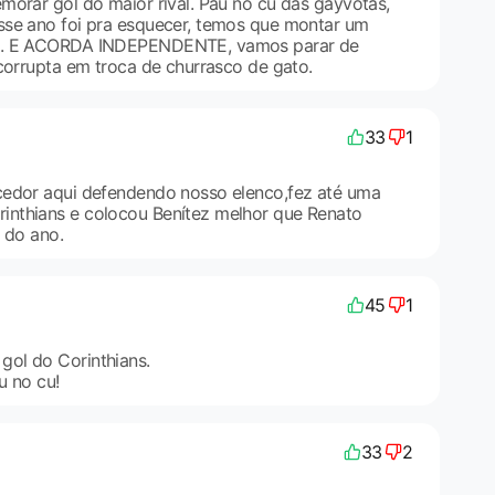
morar gol do maior rival. Pau no cú das gayvotas,
sse ano foi pra esquecer, temos que montar um
2. E ACORDA INDEPENDENTE, vamos parar de
 corrupta em troca de churrasco de gato.
33
1
cedor aqui defendendo nosso elenco,fez até uma
nthians e colocou Benítez melhor que Renato
 do ano.
45
1
ol do Corinthians.
u no cu!
33
2