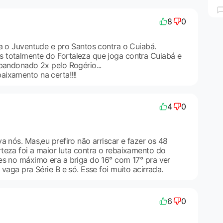
8
0
ra o Juventude e pro Santos contra o Cuiabá.
 totalmente do Fortaleza que joga contra Cuiabá e
abandonado 2x pelo Rogério...
ixamento na certa!!!!
4
0
a nós. Mas,eu prefiro não arriscar e fazer os 48
teza foi a maior luta contra o rebaixamento do
es no máximo era a briga do 16° com 17° pra ver
 vaga pra Série B e só. Esse foi muito acirrada.
6
0