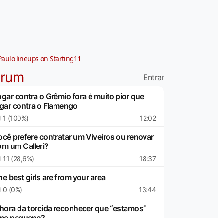
Paulo lineups on Starting11
órum
Entrar
ogar contra o Grêmio fora é muito pior que
ogar contra o Flamengo
1 (100%)
12:02
ocê prefere contratar um Viveiros ou renovar
om um Calleri?
11 (28,6%)
18:37
e best girls are from your area
0 (0%)
13:44
 hora da torcida reconhecer que “estamos”
ime pequeno?