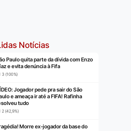
idas Notícias
ão Paulo quita parte da dívida com Enzo
íaz e evita denúncia à Fifa
3 (100%)
ÍDEO: Jogador pede pra sair do São
aulo e ameaça ir até a FIFA! Rafinha
esolveu tudo
2 (42,9%)
ragédia! Morre ex-jogador da base do