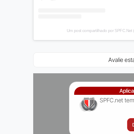
Um post compartilhado por SPFC.Net (
Avalie esta
Aplic
SPFC.net tem