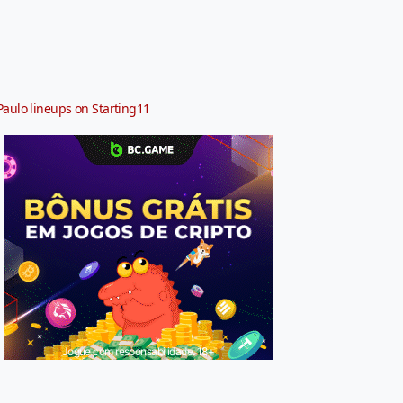
Paulo lineups on Starting11
Jogue com responsabilidade. 18+