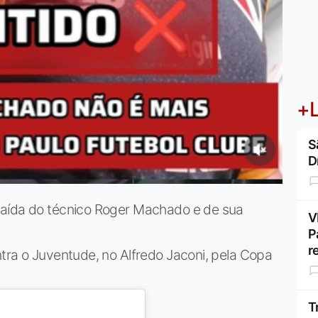
+L
S
D
saída do técnico Roger Machado e de sua
V
P
r
tra o Juventude, no Alfredo Jaconi, pela Copa
T