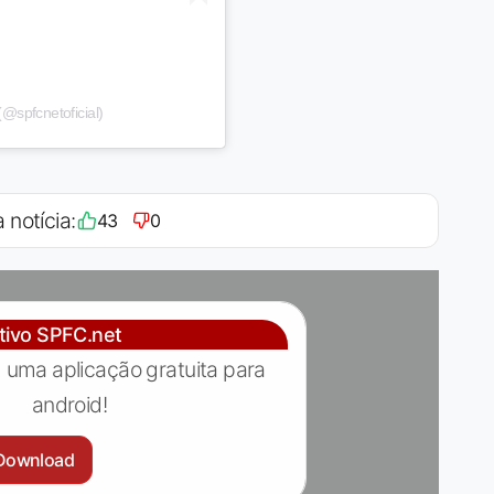
@spfcnetoficial)
 notícia:
43
0
ativo SPFC.net
 uma aplicação gratuita para
android!
Download