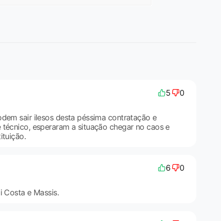
5
0
odem sair ilesos desta péssima contratação e
 técnico, esperaram a situação chegar no caos e
ituição.
6
0
i Costa e Massis.