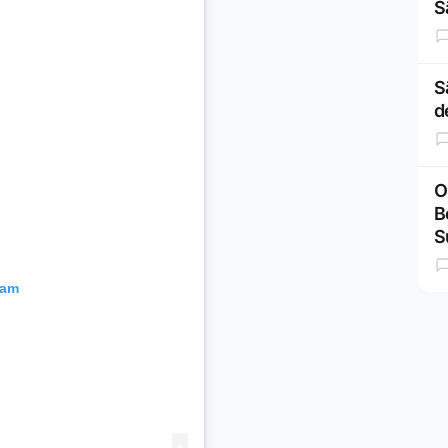
S
S
d
O
B
S
ram