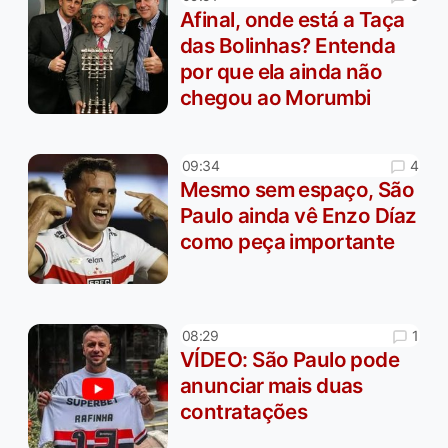
Afinal, onde está a Taça
das Bolinhas? Entenda
por que ela ainda não
chegou ao Morumbi
4
09:34
Mesmo sem espaço, São
Paulo ainda vê Enzo Díaz
como peça importante
1
08:29
VÍDEO: São Paulo pode
anunciar mais duas
contratações