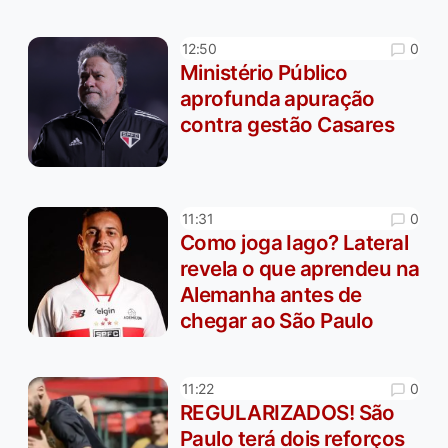
0
12:50
Ministério Público
aprofunda apuração
contra gestão Casares
0
11:31
Como joga Iago? Lateral
revela o que aprendeu na
Alemanha antes de
chegar ao São Paulo
0
11:22
REGULARIZADOS! São
Paulo terá dois reforços