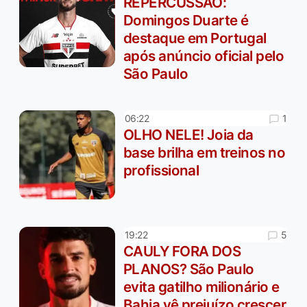
REPERCUSSÃO:
Domingos Duarte é
destaque em Portugal
após anúncio oficial pelo
São Paulo
1
06:22
OLHO NELE! Joia da
base brilha em treinos no
profissional
5
19:22
CAULY FORA DOS
PLANOS? São Paulo
evita gatilho milionário e
Bahia vê prejuízo crescer