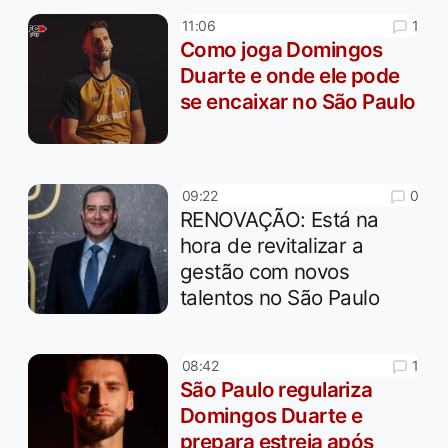
1
11:06
Como joga Domingos
Duarte e onde ele pode
se encaixar no São Paulo
0
09:22
RENOVAÇÃO: Está na
hora de revitalizar a
gestão com novos
talentos no São Paulo
1
08:42
São Paulo regulariza
Domingos Duarte e
prepara estreia após