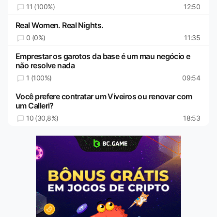
11 (100%)
12:50
Real Women. Real Nights.
0 (0%)
11:35
Emprestar os garotos da base é um mau negócio e
não resolve nada
1 (100%)
09:54
Você prefere contratar um Viveiros ou renovar com
um Calleri?
10 (30,8%)
18:53