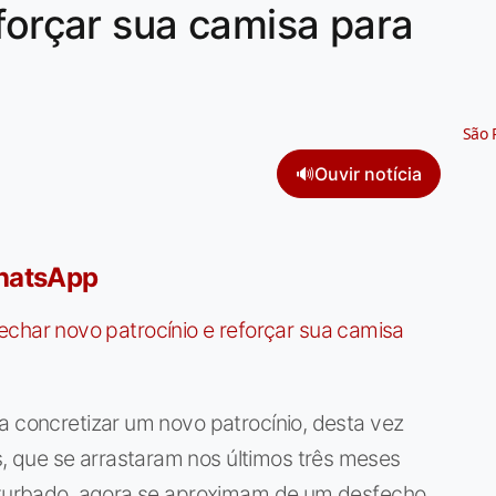
eforçar sua camisa para
São 
🔊
Ouvir notícia
WhatsApp
a concretizar um novo patrocínio, desta vez
 que se arrastaram nos últimos três meses
onturbado, agora se aproximam de um desfecho