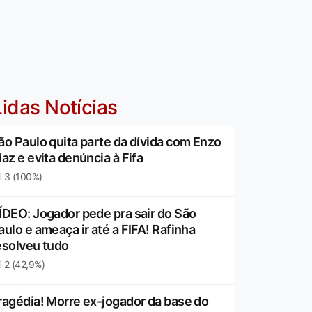
idas Notícias
ão Paulo quita parte da dívida com Enzo
íaz e evita denúncia à Fifa
3 (100%)
ÍDEO: Jogador pede pra sair do São
aulo e ameaça ir até a FIFA! Rafinha
esolveu tudo
2 (42,9%)
ragédia! Morre ex-jogador da base do