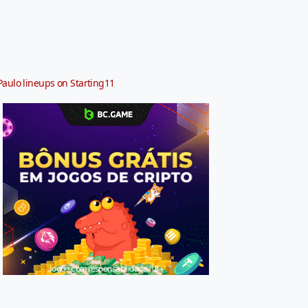
Paulo lineups on Starting11
Jogue com responsabilidade. 18+