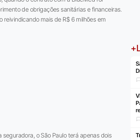
mento de obrigações sanitárias e financeiras.
ulo reivindicando mais de R$ 6 milhões em
+L
S
D
V
P
r
seguradora, o São Paulo terá apenas dois
T