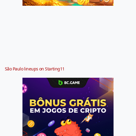
São Paulo lineups on Starting11