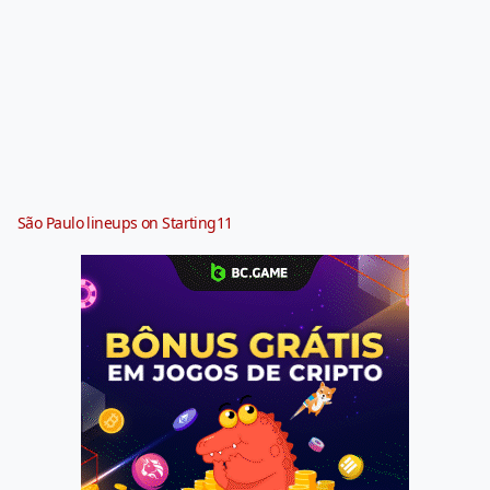
São Paulo lineups on Starting11