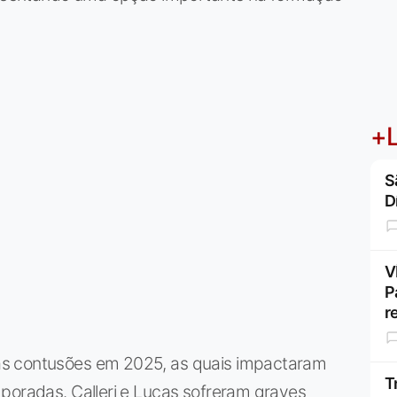
+L
S
D
V
P
r
as contusões em 2025, as quais impactaram
T
poradas. Calleri e Lucas sofreram graves