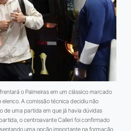
nfrentará o Palmeiras em um clássico marcado
 elenco. A comissão técnica decidiu não
o de uma partida em que já havia dúvidas
artida, o centroavante Calleri foi confirmado
presentando uma opção importante na formação