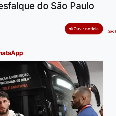
desfalque do São Paulo
🔊
Ouvir notícia
São 
WhatsApp