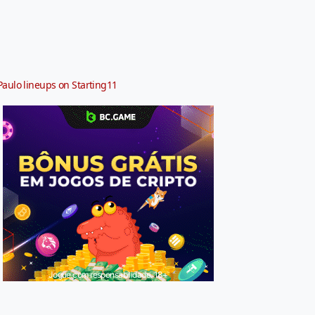
Paulo lineups on Starting11
Jogue com responsabilidade. 18+