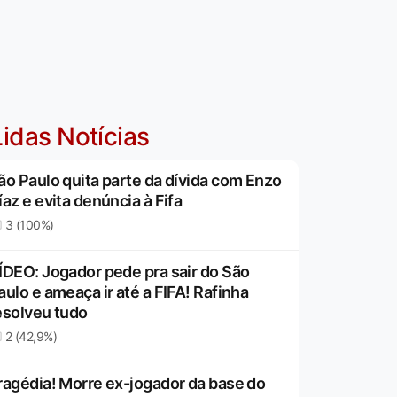
idas Notícias
ão Paulo quita parte da dívida com Enzo
íaz e evita denúncia à Fifa
3 (100%)
ÍDEO: Jogador pede pra sair do São
aulo e ameaça ir até a FIFA! Rafinha
esolveu tudo
2 (42,9%)
ragédia! Morre ex-jogador da base do