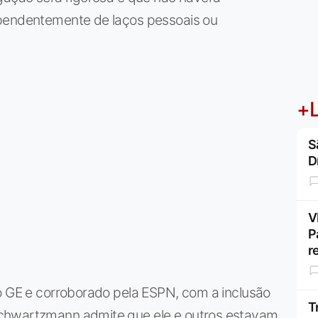
ependentemente de laços pessoais ou
+L
S
D
V
P
r
lo GE e corroborado pela ESPN, com a inclusão
T
chwartzmann admite que ele e outros estavam