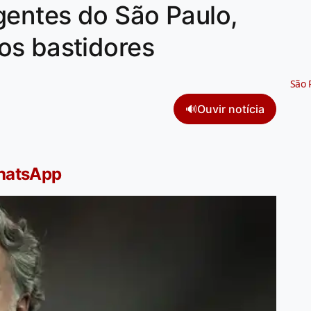
gentes do São Paulo,
os bastidores
São 
🔊
Ouvir notícia
WhatsApp