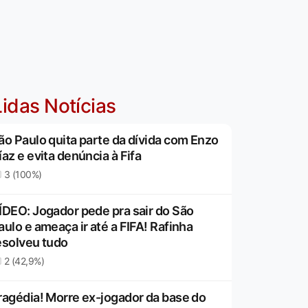
idas Notícias
ão Paulo quita parte da dívida com Enzo
íaz e evita denúncia à Fifa
3 (100%)
ÍDEO: Jogador pede pra sair do São
aulo e ameaça ir até a FIFA! Rafinha
esolveu tudo
2 (42,9%)
ragédia! Morre ex-jogador da base do