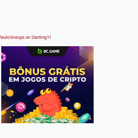
Paulo lineups on Starting11
Jogue com responsabilidade. 18+