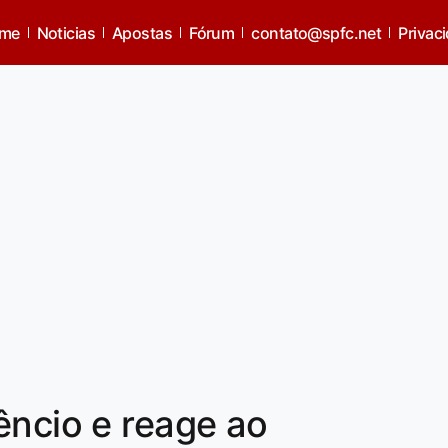
me
Noticias
Apostas
Fórum
contato@spfc.net
Privac
êncio e reage ao