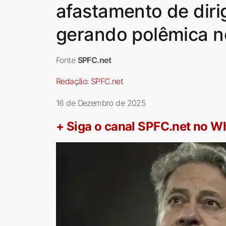
afastamento de diri
gerando polêmica n
Fonte
SPFC.net
Redação:
SPFC.net
16 de Dezembro de 2025
+ Siga o canal SPFC.net no 