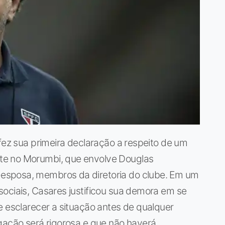
 fez sua primeira declaração a respeito de um
te no Morumbi, que envolve Douglas
esposa, membros da diretoria do clube. Em um
ociais, Casares justificou sua demora em se
e esclarecer a situação antes de qualquer
gação será rigorosa e que não haverá