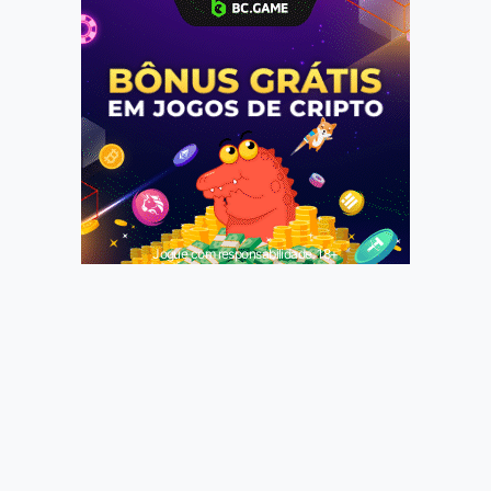
Jogue com responsabilidade. 18+