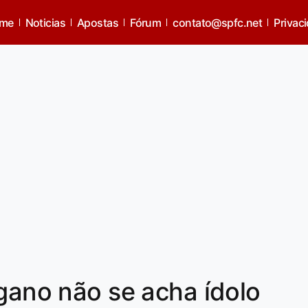
me
Noticias
Apostas
Fórum
contato@spfc.net
Privac
ugano não se acha ídolo