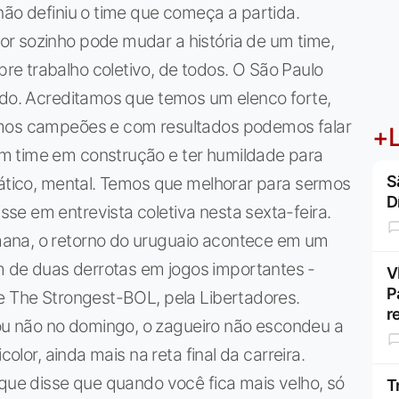
não definiu o time que começa a partida.
r sozinho pode mudar a história de um time,
e trabalho coletivo, de todos. O São Paulo
ido. Acreditamos que temos um elenco forte,
amos campeões e com resultados podemos falar
+L
m time em construção e ter humildade para
S
tático, mental. Temos que melhorar para sermos
D
e em entrevista coletiva nesta sexta-feira.
ana, o retorno do uruguaio acontece em um
de duas derrotas em jogos importantes -
V
P
e The Strongest-BOL, pela Libertadores.
r
u não no domingo, o zagueiro não escondeu a
color, ainda mais na reta final da carreira.
 que disse que quando você fica mais velho, só
T