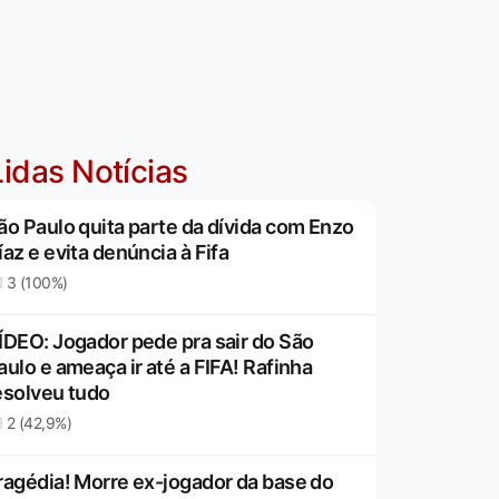
idas Notícias
ão Paulo quita parte da dívida com Enzo
íaz e evita denúncia à Fifa
3 (100%)
ÍDEO: Jogador pede pra sair do São
aulo e ameaça ir até a FIFA! Rafinha
esolveu tudo
2 (42,9%)
ragédia! Morre ex-jogador da base do