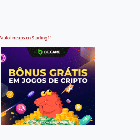
Paulo lineups on Starting11
Jogue com responsabilidade. 18+