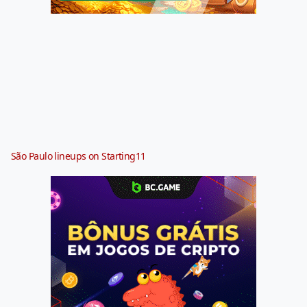
São Paulo lineups on Starting11