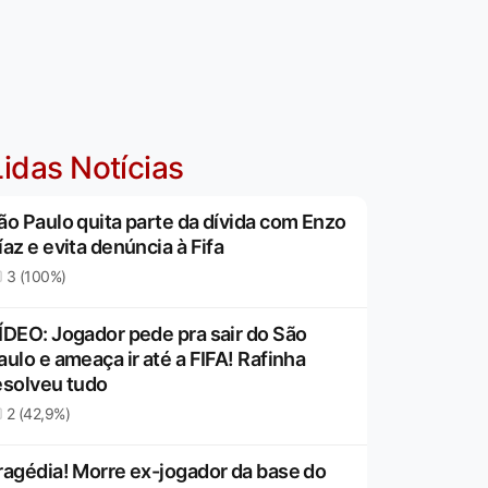
idas Notícias
ão Paulo quita parte da dívida com Enzo
íaz e evita denúncia à Fifa
3 (100%)
ÍDEO: Jogador pede pra sair do São
aulo e ameaça ir até a FIFA! Rafinha
esolveu tudo
2 (42,9%)
ragédia! Morre ex-jogador da base do