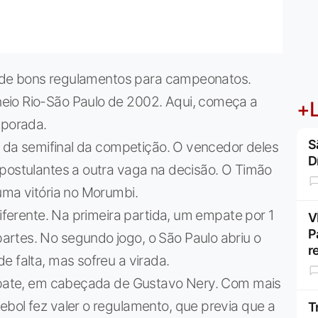
ro de bons regulamentos para campeonatos.
eio Rio-São Paulo de 2002. Aqui, começa a
+L
mporada.
S
ta da semifinal da competição. O vencedor deles
D
 postulantes a outra vaga na decisão. O Timão
uma vitória no Morumbi.
diferente. Na primeira partida, um empate por 1
V
P
rtes. No segundo jogo, o São Paulo abriu o
r
e falta, mas sofreu a virada.
empate, em cabeçada de Gustavo Nery. Com mais
bol fez valer o regulamento, que previa que a
T