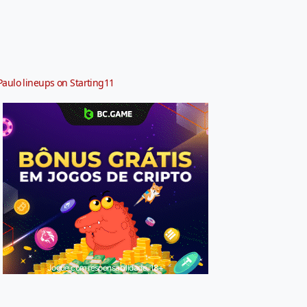
Paulo lineups on Starting11
Jogue com responsabilidade. 18+