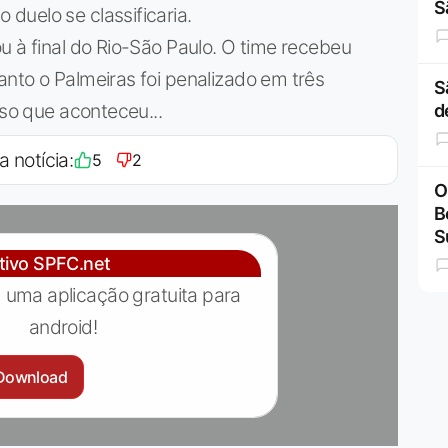
S
duelo se classificaria.
u à final do Rio-São Paulo. O time recebeu
nto o Palmeiras foi penalizado em três
S
sso que aconteceu...
d
a notícia:
5
2
O
B
S
ativo SPFC.net
 uma aplicação gratuita para
android!
Download