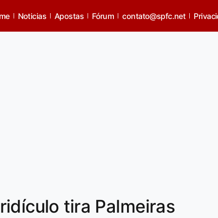
me
Noticias
Apostas
Fórum
contato@spfc.net
Privac
idículo tira Palmeiras