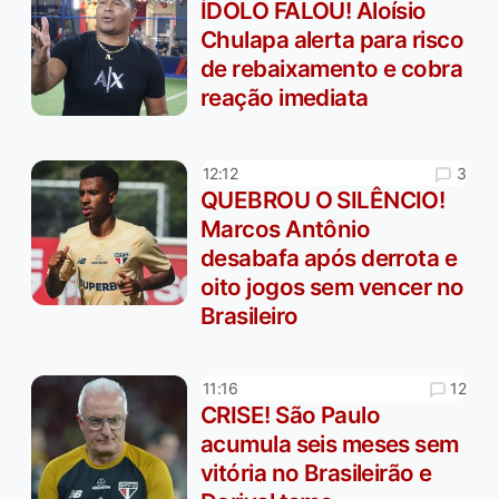
ÍDOLO FALOU! Aloísio
Chulapa alerta para risco
de rebaixamento e cobra
reação imediata
3
12:12
QUEBROU O SILÊNCIO!
Marcos Antônio
desabafa após derrota e
oito jogos sem vencer no
Brasileiro
12
11:16
CRISE! São Paulo
acumula seis meses sem
vitória no Brasileirão e