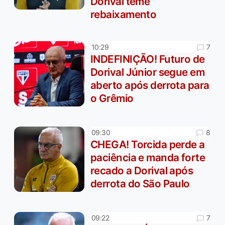
Dorival teme
rebaixamento
7
10:29
INDEFINIÇÃO! Futuro de
Dorival Júnior segue em
aberto após derrota para
o Grêmio
8
09:30
CHEGA! Torcida perde a
paciência e manda forte
recado a Dorival após
derrota do São Paulo
7
09:22