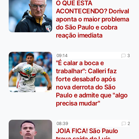
O QUE ESTÁ
ACONTECENDO? Dorival
aponta o maior problema
do São Paulo e cobra
reação imediata
3
09:14
"É calar a boca e
trabalhar": Calleri faz
forte desabafo após
nova derrota do São
Paulo e admite que "algo
precisa mudar"
2
08:39
JOIA FICA! São Paulo
trava saída de Luís