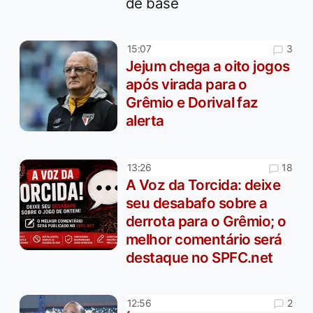
de base
3
15:07
Jejum chega a oito jogos
após virada para o
Grêmio e Dorival faz
alerta
18
13:26
A Voz da Torcida: deixe
seu desabafo sobre a
derrota para o Grêmio; o
melhor comentário será
destaque no SPFC.net
2
12:56