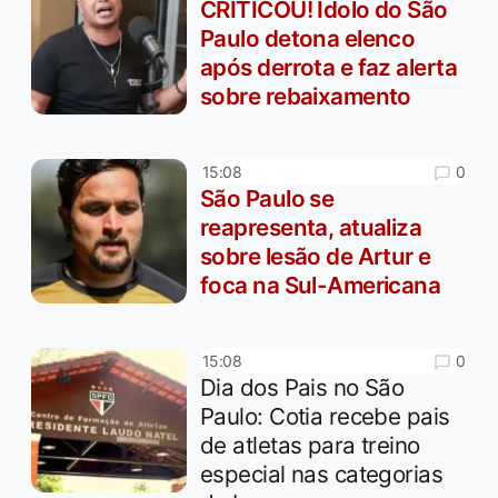
CRITICOU! Ídolo do São
Paulo detona elenco
após derrota e faz alerta
sobre rebaixamento
0
15:08
São Paulo se
reapresenta, atualiza
sobre lesão de Artur e
foca na Sul-Americana
0
15:08
Dia dos Pais no São
Paulo: Cotia recebe pais
de atletas para treino
especial nas categorias