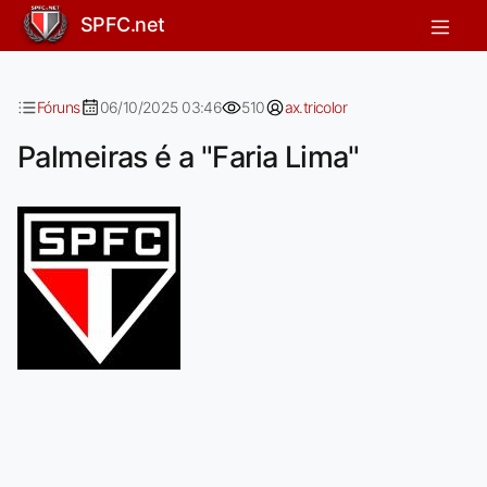
Palmeiras é a "Faria Lima"
SPFC.net
Fóruns
06/10/2025 03:46
510
ax.tricolor
Palmeiras é a "Faria Lima"