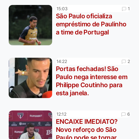
1
15:03
São Paulo oficializa
empréstimo de Paulinho
a time de Portugal
2
14:22
Portas fechadas! São
Paulo nega interesse em
Philippe Coutinho para
esta janela.
6
12:12
ENCAIXE IMEDIATO?
Novo reforço do São
Paulo pode se tornar