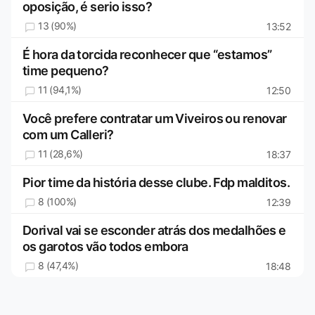
oposição, é serio isso?
13 (90%)
13:52
É hora da torcida reconhecer que “estamos”
time pequeno?
11 (94,1%)
12:50
Você prefere contratar um Viveiros ou renovar
com um Calleri?
11 (28,6%)
18:37
Pior time da história desse clube. Fdp malditos.
8 (100%)
12:39
Dorival vai se esconder atrás dos medalhões e
os garotos vão todos embora
8 (47,4%)
18:48