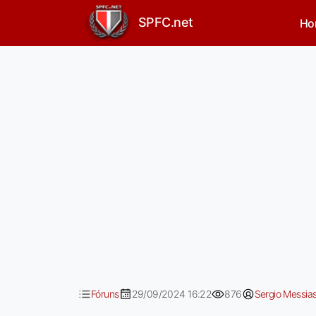
time fraco e inferior está
SPFC.net
Ho
Fóruns
29/09/2024 16:22
876
Sergio Messia