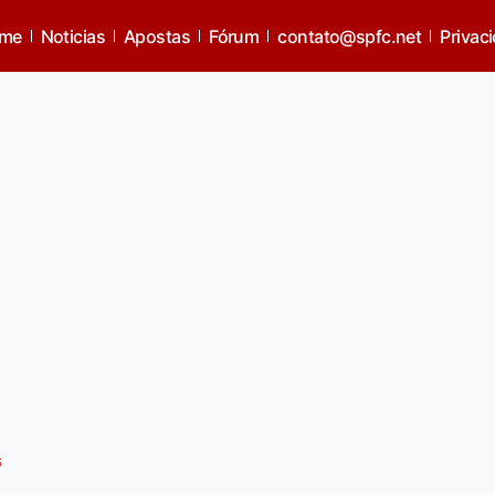
 sendo dominado pelo Corin
me
Noticias
Apostas
Fórum
contato@spfc.net
Privac
s