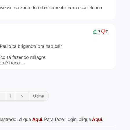
tivesse na zona do rebaixamento com esse elenco
3
0
Paulo ta brigando pra nao cair
ico tá fazendo milagre
 é fraco ...
1
>
Última
dastrado, clique
Aqui
. Para fazer login, clique
Aqui
.