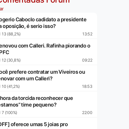
ar
ogerio Caboclo cadidato a presidente
a oposição, é serio isso?
13 (88,2%)
13:52
enovou com Calleri. Rafinha piorando o
PFC
12 (30,8%)
09:22
ocê prefere contratar um Viveiros ou
enovar com um Calleri?
10 (41,2%)
18:53
 hora da torcida reconhecer que
estamos” time pequeno?
7 (100%)
22:00
OFF] oferece umas 5 joias pro