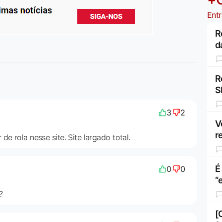
Entr
R
d
R
S
3
2
V
r
e rola nesse site. Site largado total.
É
0
0
“
?
[