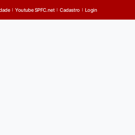
thians
idade
Youtube SPFC.net
Cadastro
Login