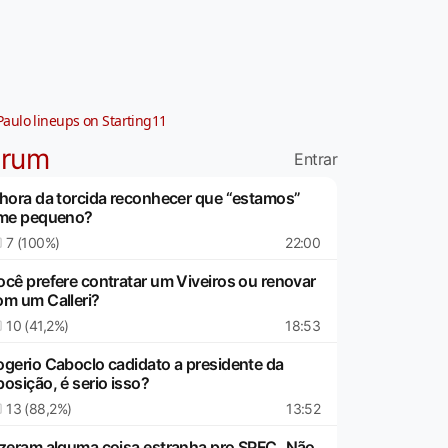
Paulo lineups on Starting11
órum
Entrar
 hora da torcida reconhecer que “estamos”
ime pequeno?
7 (100%)
22:00
ocê prefere contratar um Viveiros ou renovar
om um Calleri?
10 (41,2%)
18:53
ogerio Caboclo cadidato a presidente da
posição, é serio isso?
13 (88,2%)
13:52
izeram alguma coisa estranha pro SPFC..Não