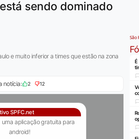
or está sendo dominado
São 
F
lo e muito inferior a times que estão na zona
É
t
a notícia:
2
12
V
c
ativo SPFC.net
R
o
 uma aplicação gratuita para
android!
F