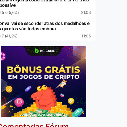
 possível
5 (55,6%)
21:03
orival vai se esconder atrás dos medalhões e
s garotos vão todos embora
7 (41,2%)
11:05
Jogue com responsabilidade. 18+
Comentadas Fórum