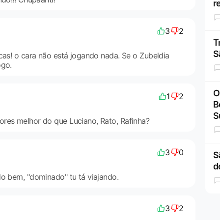
r
3
2
T
S
cas! o cara não está jogando nada. Se o Zubeldia
ogo.
O
1
2
B
S
res melhor do que Luciano, Rato, Rafinha?
3
0
S
d
do bem, "dominado" tu tá viajando.
3
2