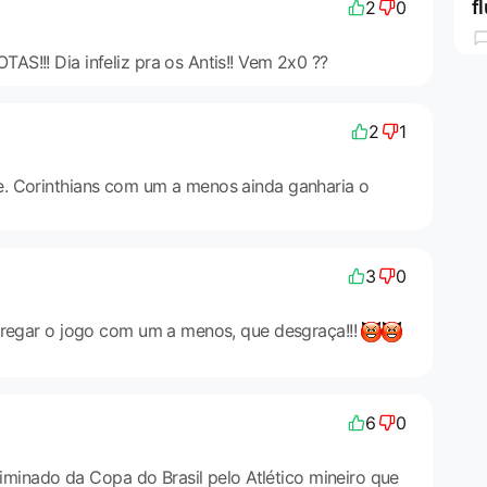
f
2
0
S!!! Dia infeliz pra os Antis!! Vem 2x0 ??
2
1
. Corinthians com um a menos ainda ganharia o
3
0
tregar o jogo com um a menos, que desgraça!!!
6
0
eliminado da Copa do Brasil pelo Atlético mineiro que