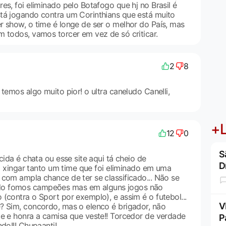
es, foi eliminado pelo Botafogo que hj no Brasil é
tá jogando contra um Corinthians que está muito
r show, o time é longe de ser o melhor do País, mas
m todos, vamos torcer em vez de só criticar.
2
8
 temos algo muito pior! o ultra caneludo Canelli,
+L
12
0
S
cida é chata ou esse site aqui tá cheio de
D
vel xingar tanto um time que foi eliminado em uma
 com ampla chance de ter se classificado... Não se
o fomos campeões mas em alguns jogos não
(contra o Sport por exemplo), e assim é o futebol...
V
? Sim, concordo, mas o elenco é brigador, não
te e honra a camisa que veste!! Torcedor de verdade
P
ndo!!! Chupaanti!