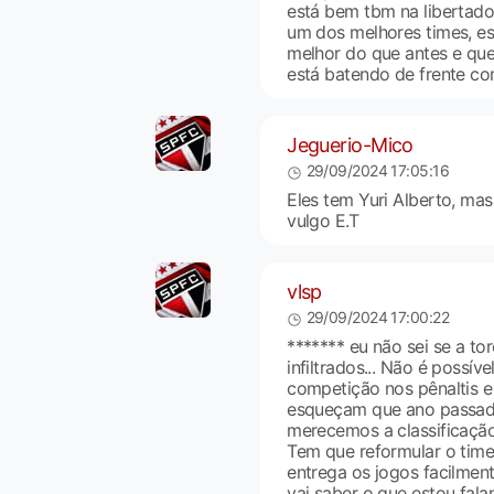
está bem tbm na libertador
um dos melhores times, es
melhor do que antes e que
está batendo de frente co
Jeguerio-Mico
29/09/2024 17:05:16
Eles tem Yuri Alberto, mas
vulgo E.T
vlsp
29/09/2024 17:00:22
******* eu não sei se a tor
infiltrados... Não é possí
competição nos pênaltis e
esqueçam que ano passad
merecemos a classificação 
Tem que reformular o time
entrega os jogos facilmen
vai saber o que estou fala