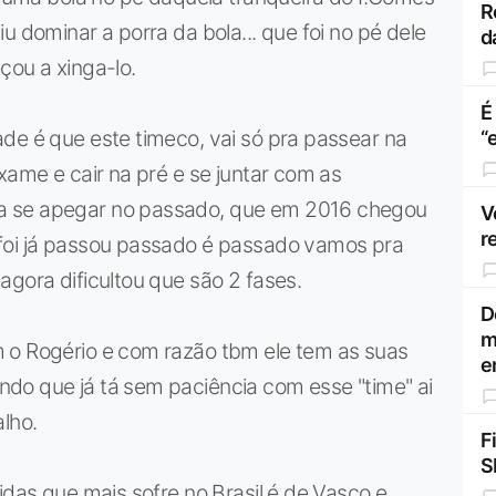
R
u dominar a porra da bola... que foi no pé dele
d
çou a xinga-lo.
É
de é que este timeco, vai só pra passear na
“
xame e cair na pré e se juntar com as
a se apegar no passado, que em 2016 chegou
V
r
 foi já passou passado é passado vamos pra
agora dificultou que são 2 fases.
D
m
 o Rogério e com razão tbm ele tem as suas
e
do que já tá sem paciência com esse "time" ai
lho.
F
S
idas que mais sofre no Brasil é de Vasco e