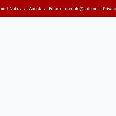
e cuzão
me
Noticias
Apostas
Fórum
contato@spfc.net
Privac