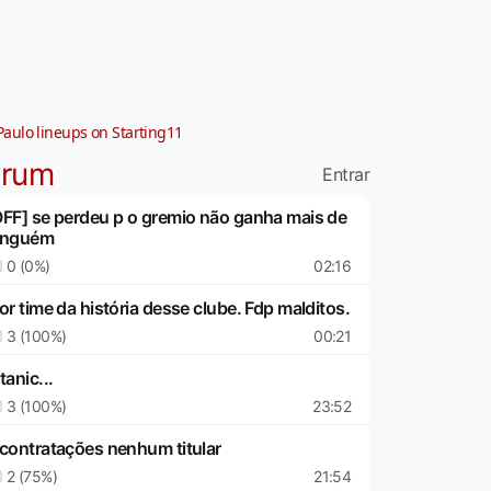
Paulo lineups on Starting11
órum
Entrar
OFF] se perdeu p o gremio não ganha mais de
inguém
0 (0%)
02:16
or time da história desse clube. Fdp malditos.
3 (100%)
00:21
tanic...
3 (100%)
23:52
 contratações nenhum titular
2 (75%)
21:54