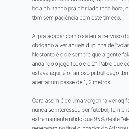
bola chutando pra qlqr lado toda hora, é
tbm sem paciência com este timeco.
Ai pra acabar com o sistema nervoso do s
obrigado a ver aquela duplinha de "vola
Nestonto é o de sempre que a gente fal
andando o jogo todo e o 2° Pablo que co
estava aqui, é o famoso pitbull cego 
acertar um passe de 1, 2 metros.
Cara assim é de uma vergonha ver oq 
nunca se interessou por futebol, tem cri
extremamente nítido que 95% deste "ele
reperaram no final o jogador do Atl vir