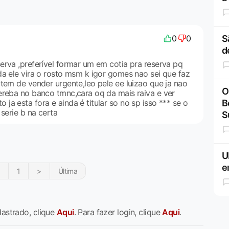
0
0
S
d
erva ,preferível formar um em cotia pra reserva pq
da ele vira o rosto msm k igor gomes nao sei que faz
tem de vender urgente,leo pele ee luizao que ja nao
O
ereba no banco tmnc,cara oq da mais raiva e ver
a esta fora e ainda é titular so no sp isso *** se o
B
 serie b na certa
S
U
e
1
>
Última
dastrado, clique
Aqui
. Para fazer login, clique
Aqui
.