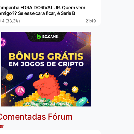
ampanha FORA DORIVAL JR. Quem vem
migo?? Se esse cara ficar, é Serie B
4 (33,3%)
21:49
Jogue com responsabilidade. 18+
Comentadas Fórum
ar