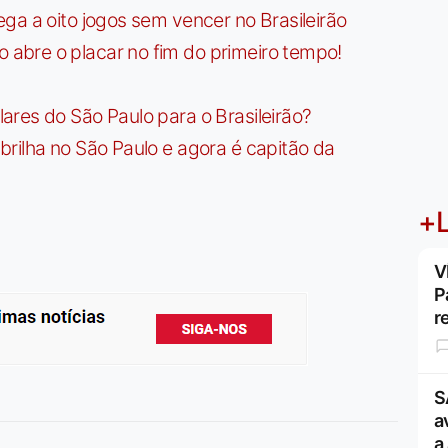
ga a oito jogos sem vencer no Brasileirão
bre o placar no fim do primeiro tempo!
res do São Paulo para o Brasileirão?
rilha no São Paulo e agora é capitão da
+L
V
P
r
S
a
a