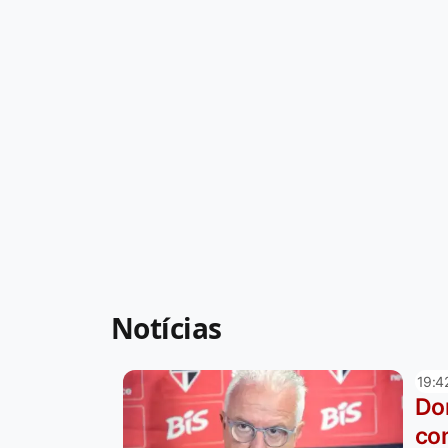
Notícias
19:4
Do
co