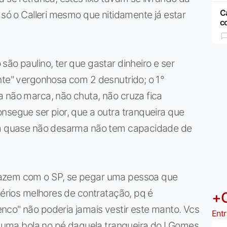
C
 só o Calleri mesmo que nitidamente já estar
co
ão paulino, ter que gastar dinheiro e ser
nte" vergonhosa com 2 desnutrido; o 1°
a não marca, não chuta, não cruza fica
nsegue ser pior, que a outra tranqueira que
tbm quase não desarma não tem capacidade de
fazem com o SP, se pegar uma pessoa que
térios melhores de contratação, pq é
+
nco" não poderia jamais vestir este manto. Vcs
Entr
ou uma bola no pé daquela tranqueira do I.Gomes