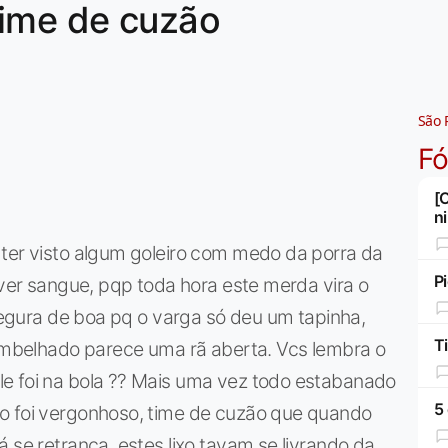
time de cuzão
São 
F
[
n
 ter visto algum goleiro com medo da porra da
Pi
 ver sangue, pqp toda hora este merda vira o
 segura de boa pq o varga só deu um tapinha,
Ti
rambelhado parece uma rã aberta. Vcs lembra o
e foi na bola ?? Mais uma vez todo estabanado
5
o foi vergonhoso, time de cuzão que quando
 se retranca, estes lixo tavam se livrando da