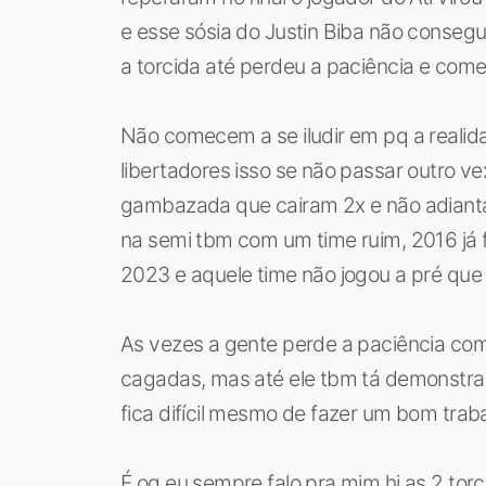
e esse sósia do Justin Biba não consegui
a torcida até perdeu a paciência e come
Não comecem a se iludir em pq a realida
libertadores isso se não passar outro ve
gambazada que cairam 2x e não adiant
na semi tbm com um time ruim, 2016 já
2023 e aquele time não jogou a pré que 
As vezes a gente perde a paciência com
cagadas, mas até ele tbm tá demonstran
fica difícil mesmo de fazer um bom traba
É oq eu sempre falo pra mim hj as 2 torc