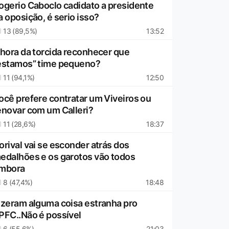
ogerio Caboclo cadidato a presidente
a oposição, é serio isso?
13 (89,5%)
13:52
 hora da torcida reconhecer que
estamos” time pequeno?
11 (94,1%)
12:50
ocê prefere contratar um Viveiros ou
enovar com um Calleri?
11 (28,6%)
18:37
orival vai se esconder atrás dos
edalhões e os garotos vão todos
mbora
8 (47,4%)
18:48
izeram alguma coisa estranha pro
PFC..Não é possível
6 (55,6%)
21:03