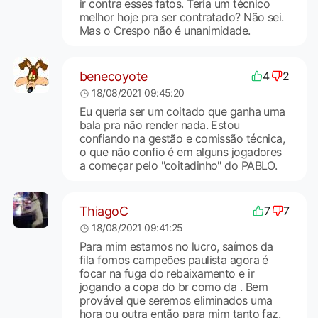
ir contra esses fatos. Teria um técnico
melhor hoje pra ser contratado? Não sei.
Mas o Crespo não é unanimidade.
benecoyote
4
2
18/08/2021 09:45:20
Eu queria ser um coitado que ganha uma
bala pra não render nada. Estou
confiando na gestão e comissão técnica,
o que não confio é em alguns jogadores
a começar pelo "coitadinho" do PABLO.
ThiagoC
7
7
18/08/2021 09:41:25
Para mim estamos no lucro, saímos da
fila fomos campeões paulista agora é
focar na fuga do rebaixamento e ir
jogando a copa do br como da . Bem
provável que seremos eliminados uma
hora ou outra então para mim tanto faz.