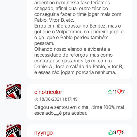
argentino nem nessa fase teríamos
chegado, afinal qual outro técnico
conseguiria fazer o time jogar mais com
Pablo, Vitor B, etc.
Errou em não apostar no Benitez, mas o
gol que o Volpi tomou no primeiro jogo e
o gol que o Pablo perdeu também
pesaram.
Olhando nosso elenco é evidente a
necessidade de reforços, mas como
contratar se gastamos 1,5 mi com o
Daniel A., fora o salário do Pablo, Vitor B,
e esses não jogam porcaria nenhuma.
dinotricolor
11
7
18/08/2021 11:17:49
Cagou e sentou em cima,,,,time 100% mal
escalado,,,,,é pra acabar.
nyyngo
9
5