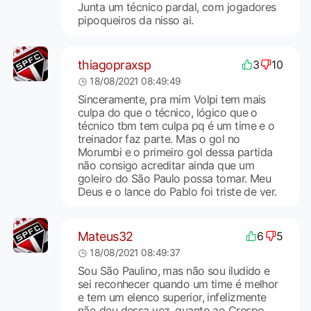
Junta um técnico pardal, com jogadores
pipoqueiros da nisso ai.
thiagopraxsp
3
10
18/08/2021 08:49:49
Sinceramente, pra mim Volpi tem mais
culpa do que o técnico, lógico que o
técnico tbm tem culpa pq é um time e o
treinador faz parte. Mas o gol no
Morumbi e o primeiro gol dessa partida
não consigo acreditar ainda que um
goleiro do São Paulo possa tomar. Meu
Deus e o lance do Pablo foi triste de ver.
Mateus32
6
5
18/08/2021 08:49:37
Sou São Paulino, mas não sou iludido e
sei reconhecer quando um time é melhor
e tem um elenco superior, infelizmente
não deu dessa vez, quanto ao Crespo