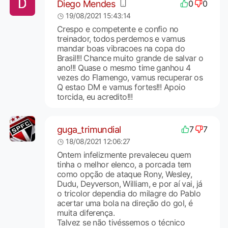
Diego Mendes
0
0
19/08/2021 15:43:14
Crespo e competente e confio no
treinador, todos perdemos e vamus
mandar boas vibracoes na copa do
Brasil!!! Chance muito grande de salvar o
ano!!! Quase o mesmo time ganhou 4
vezes do Flamengo, vamus recuperar os
Q estao DM e vamus fortes!!! Apoio
torcida, eu acredito!!!
guga_trimundial
7
7
18/08/2021 12:06:27
Ontem infelizmente prevaleceu quem
tinha o melhor elenco, a porcada tem
como opção de ataque Rony, Wesley,
Dudu, Deyverson, William, e por aí vai, já
o tricolor dependia do milagre do Pablo
acertar uma bola na direção do gol, é
muita diferença.
Talvez se não tivéssemos o técnico