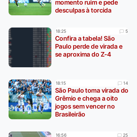
momento ruim e pede
desculpas à torcida
5
18:25
Confira a tabela! São
Paulo perde de virada e
se aproxima do Z-4
14
18:15
São Paulo toma virada do
Grêmio e chega a oito
jogos sem vencer no
Brasileirão
25
16:56