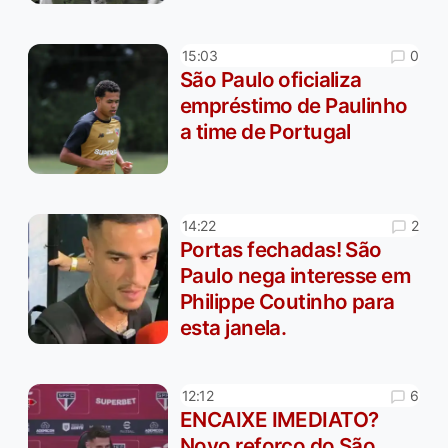
0
15:03
São Paulo oficializa
empréstimo de Paulinho
a time de Portugal
2
14:22
Portas fechadas! São
Paulo nega interesse em
Philippe Coutinho para
esta janela.
6
12:12
ENCAIXE IMEDIATO?
Novo reforço do São