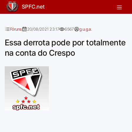
Essa derrota pode por totalmente n
SPFC.net
Fóruns
20/08/2021 23:17
6567
g.u.g.a.
Essa derrota pode por totalmente
na conta do Crespo