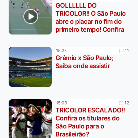
GOLLLLLL DO
TRICOLOR!! O São Paulo
abre o placar no fim do
primeiro tempo! Confira
11
15:27
Grêmio x São Paulo;
Saiba onde assistir
12
15:03
TRICOLOR ESCALADO!!
Confira os titulares do
São Paulo para o
Brasileirão?