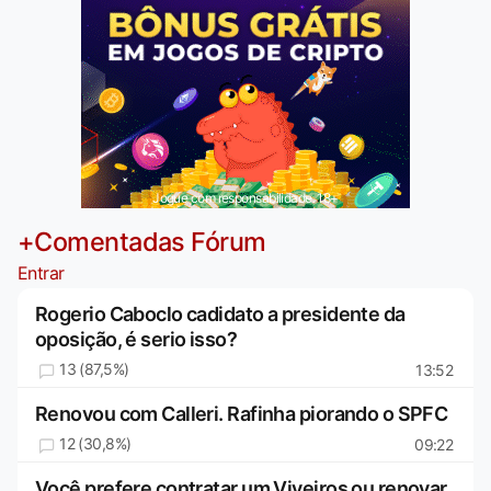
Jogue com responsabilidade. 18+
+Comentadas Fórum
Entrar
Rogerio Caboclo cadidato a presidente da
oposição, é serio isso?
13 (87,5%)
13:52
Renovou com Calleri. Rafinha piorando o SPFC
12 (30,8%)
09:22
Você prefere contratar um Viveiros ou renovar