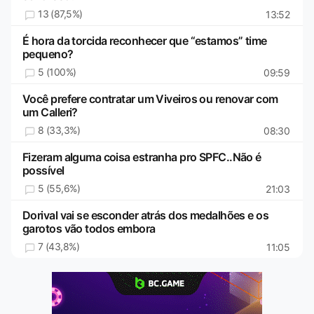
13 (87,5%)
13:52
É hora da torcida reconhecer que “estamos” time
pequeno?
5 (100%)
09:59
Você prefere contratar um Viveiros ou renovar com
um Calleri?
8 (33,3%)
08:30
Fizeram alguma coisa estranha pro SPFC..Não é
possível
5 (55,6%)
21:03
Dorival vai se esconder atrás dos medalhões e os
garotos vão todos embora
7 (43,8%)
11:05