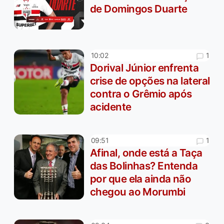
de Domingos Duarte
1
10:02
Dorival Júnior enfrenta
crise de opções na lateral
contra o Grêmio após
acidente
1
09:51
Afinal, onde está a Taça
das Bolinhas? Entenda
por que ela ainda não
chegou ao Morumbi