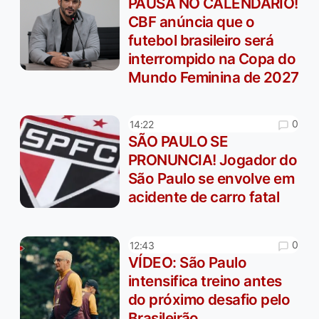
PAUSA NO CALENDÁRIO!
CBF anúncia que o
futebol brasileiro será
interrompido na Copa do
Mundo Feminina de 2027
0
14:22
SÃO PAULO SE
PRONUNCIA! Jogador do
São Paulo se envolve em
acidente de carro fatal
0
12:43
VÍDEO: São Paulo
intensifica treino antes
do próximo desafio pelo
Brasileirão