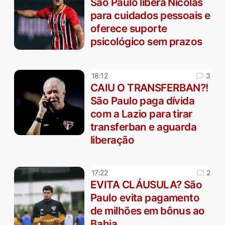
São Paulo libera Nicolas
para cuidados pessoais e
oferece suporte
psicológico sem prazos
3
18:12
CAIU O TRANSFERBAN?!
São Paulo paga dívida
com a Lazio para tirar
transferban e aguarda
liberação
2
17:22
EVITA CLÁUSULA? São
Paulo evita pagamento
de milhões em bônus ao
Bahia